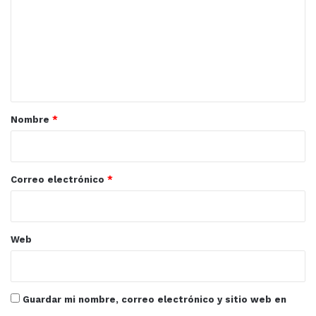
m
e
n
t
a
r
Nombre
*
i
o
*
Correo electrónico
*
Web
Guardar mi nombre, correo electrónico y sitio web en