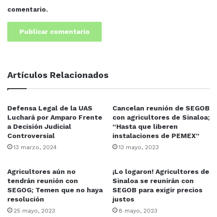
comentario.
Artículos Relacionados
Defensa Legal de la UAS
Cancelan reunión de SEGOB
Luchará por Amparo Frente
con agricultores de Sinaloa;
a Decisión Judicial
“Hasta que liberen
Controversial
instalaciones de PEMEX”
13 marzo, 2024
13 mayo, 2023
Agricultores aún no
¡Lo logaron! Agricultores de
tendrán reunión con
Sinaloa se reunirán con
SEGOG; Temen que no haya
SEGOB para exigir precios
resolución
justos
25 mayo, 2023
8 mayo, 2023