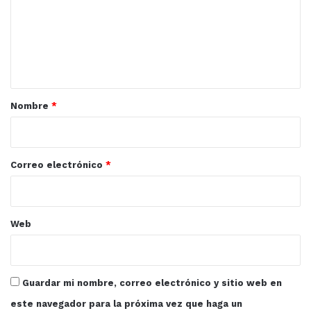
e
n
t
a
r
Nombre
*
i
o
*
Correo electrónico
*
Web
Guardar mi nombre, correo electrónico y sitio web en
este navegador para la próxima vez que haga un