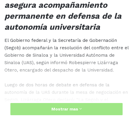
asegura acompañamiento
permanente en defensa de la
autonomía universitaria
El Gobierno federal y la Secretaría de Gobernación
(Segob) acompañarán la resolución del conflicto entre el
Gobierno de Sinaloa y la Universidad Autónoma de
Sinaloa (UAS), según informó Robespierre Lizárraga
Otero, encargado del despacho de la Universidad.
Luego de dos horas de debate en defensa de la
autonomía de la UAS durante la mesa de negociación en
Segob, Lizárraga Otero declaró: “La Segob y el
Gobierno federal nos darán acompañamiento
Mostrar mas
permanente en la resolución del conflicto entre la
Universidad y el gobierno local y analizaremos el
proceso de reforma atendiendo el Estado de derecho”.