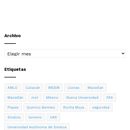
Archivo
Archivo
Etiquetas
AMLO
Culiacán
IMDEM
Lluvias
Mazatlan
Mazatlán
mzt
México
Nueva Universidad
PAS
Playas
Quimico Benitez
Rocha Moya
seguridad
Sinaloa
turismo
UAS
Universidad Autónoma de Sinaloa