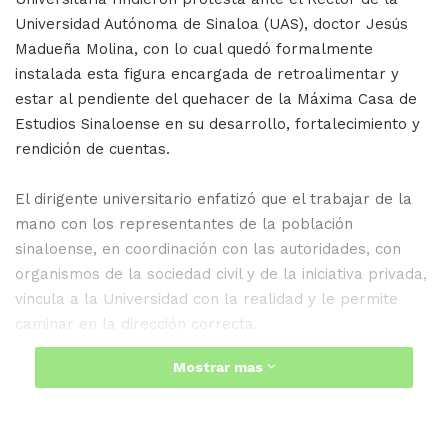
Universidad Autónoma de Sinaloa (UAS), doctor Jesús
Madueña Molina, con lo cual quedó formalmente
instalada esta figura encargada de retroalimentar y
estar al pendiente del quehacer de la Máxima Casa de
Estudios Sinaloense en su desarrollo, fortalecimiento y
rendición de cuentas.
El dirigente universitario enfatizó que el trabajar de la
mano con los representantes de la población
sinaloense, en coordinación con las autoridades, con
organismos de la sociedad civil y de la iniciativa privada,
vincula a la Universidad con la realidad y le permite
caminar en la dirección correcta.
Mostrar mas
“La Contraloría Social Universitaria una instancia de
consultoría que nos brinda retroalimentación para el
mejor cumplimiento de nuestras misiones sustantivas