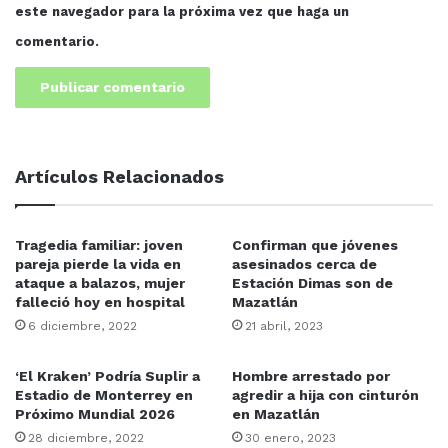
tenemos con el SAT”, puntualizó.
este navegador para la próxima vez que haga un
comentario.
Mazatlán
Sinaloa
UAS
Artículos Relacionados
Tragedia familiar: joven
Confirman que jóvenes
pareja pierde la vida en
asesinados cerca de
ataque a balazos, mujer
Estación Dimas son de
falleció hoy en hospital
Mazatlán
6 diciembre, 2022
21 abril, 2023
‘El Kraken’ Podría Suplir a
Hombre arrestado por
Estadio de Monterrey en
agredir a hija con cinturón
Próximo Mundial 2026
en Mazatlán
28 diciembre, 2022
30 enero, 2023