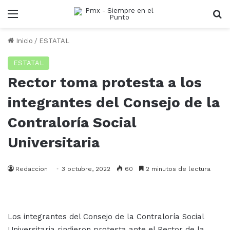
Menu
B
Inicio
/
ESTATAL
ESTATAL
Rector toma protesta a los
integrantes del Consejo de la
Contraloría Social
Universitaria
Redaccion
3 octubre, 2022
60
2 minutos de lectura
Los integrantes del Consejo de la Contraloría Social
Universitaria rindieron protesta ante el Rector de la