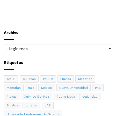
Archivo
Archivo
Etiquetas
AMLO
Culiacán
IMDEM
Lluvias
Mazatlan
Mazatlán
mzt
México
Nueva Universidad
PAS
Playas
Quimico Benitez
Rocha Moya
seguridad
Sinaloa
turismo
UAS
Universidad Autónoma de Sinaloa