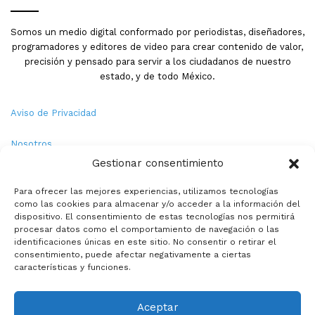
Somos un medio digital conformado por periodistas, diseñadores,
programadores y editores de video para crear contenido de valor,
precisión y pensado para servir a los ciudadanos de nuestro
estado, y de todo México.
Aviso de Privacidad
Nosotros
Gestionar consentimiento
Términos y Condiciones
Para ofrecer las mejores experiencias, utilizamos tecnologías
como las cookies para almacenar y/o acceder a la información del
Política de Cookies
dispositivo. El consentimiento de estas tecnologías nos permitirá
procesar datos como el comportamiento de navegación o las
Contacto
identificaciones únicas en este sitio. No consentir o retirar el
consentimiento, puede afectar negativamente a ciertas
características y funciones.
© Copyright 2026,PMX. Todos los derechos reservados.
Aceptar