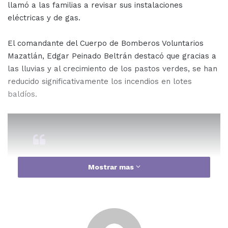
llamó a las familias a revisar sus instalaciones
eléctricas y de gas.
El comandante del Cuerpo de Bomberos Voluntarios
Mazatlán, Edgar Peinado Beltrán destacó que gracias a
las lluvias y al crecimiento de los pastos verdes, se han
reducido significativamente los incendios en lotes
baldíos.
Mostrar mas
“Ahorita los esfuerzos se están
canalizando a los incendios de
casa habitación, por lo menos una
casa se está quemando diario en