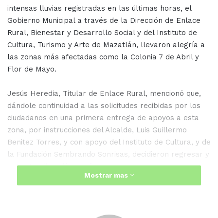
intensas lluvias registradas en las últimas horas, el
Gobierno Municipal a través de la Dirección de Enlace
Rural, Bienestar y Desarrollo Social y del Instituto de
Cultura, Turismo y Arte de Mazatlán, llevaron alegría a
las zonas más afectadas como la Colonia 7 de Abril y
Flor de Mayo.
Jesús Heredia, Titular de Enlace Rural, mencionó que,
dándole continuidad a las solicitudes recibidas por los
ciudadanos en una primera entrega de apoyos a esta
zona, por instrucciones del Alcalde, Luis Guillermo
Benitez Torres, y con apoyo del Instituto de Cultura, y de
la Fundación Sembrando Sonrisas, decidieron regresar y
entregar diversión y más apoyos como ropa,
Mostrar mas
colchonetas, incluso, una cama a la señora Isabela que
su vivienda se vió muy afectada por las fuertes lluvias
registradas la noche del lunes.