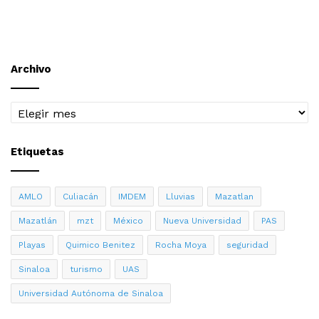
Archivo
Archivo
Etiquetas
AMLO
Culiacán
IMDEM
Lluvias
Mazatlan
Mazatlán
mzt
México
Nueva Universidad
PAS
Playas
Quimico Benitez
Rocha Moya
seguridad
Sinaloa
turismo
UAS
Universidad Autónoma de Sinaloa