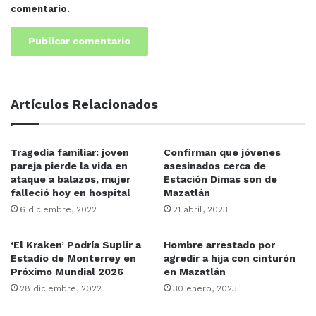
comentario.
Artículos Relacionados
Tragedia familiar: joven
Confirman que jóvenes
pareja pierde la vida en
asesinados cerca de
ataque a balazos, mujer
Estación Dimas son de
falleció hoy en hospital
Mazatlán
6 diciembre, 2022
21 abril, 2023
‘El Kraken’ Podría Suplir a
Hombre arrestado por
Estadio de Monterrey en
agredir a hija con cinturón
Próximo Mundial 2026
en Mazatlán
28 diciembre, 2022
30 enero, 2023