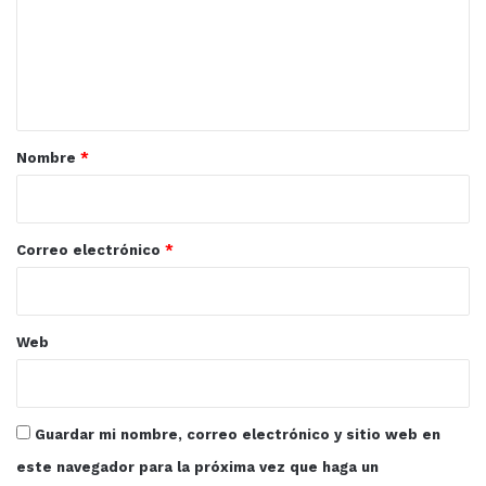
e
n
t
a
r
Nombre
*
i
o
*
Correo electrónico
*
Web
Guardar mi nombre, correo electrónico y sitio web en
este navegador para la próxima vez que haga un