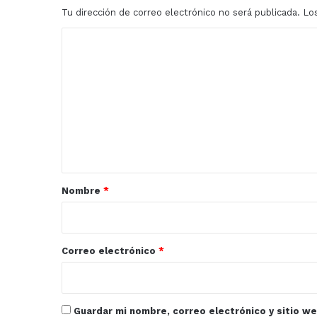
Tu dirección de correo electrónico no será publicada.
Lo
C
o
m
e
n
t
a
r
Nombre
*
i
o
*
Correo electrónico
*
Guardar mi nombre, correo electrónico y sitio w