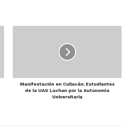
Manifestación
en
Culiacán;
Estudiantes
de
la
UAS
Luchan
por
la
Manifestación en Culiacán; Estudiantes
Autonomía
de la UAS Luchan por la Autonomía
Universitaria
Universitaria