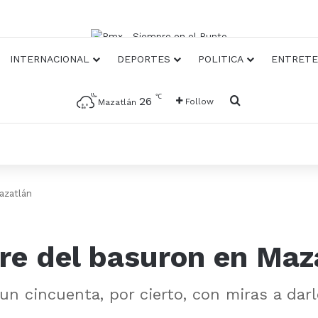
INTERNACIONAL
DEPORTES
POLITICA
ENTRETE
℃
Busqueda
26
Follow
Mazatlán
azatlán
rre del basuron en Maz
 un cincuenta, por cierto, con miras a da