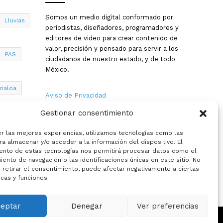
Somos un medio digital conformado por
Lluvias
periodistas, diseñadores, programadores y
editores de video para crear contenido de
valor, precisión y pensado para servir a los
PAS
ciudadanos de nuestro estado, y de todo
México.
inaloa
Aviso de Privacidad
Gestionar consentimiento
Nosotros
a
er las mejores experiencias, utilizamos tecnologías como las
Términos y Condiciones
a almacenar y/o acceder a la información del dispositivo. El
ento de estas tecnologías nos permitirá procesar datos como el
ento de navegación o las identificaciones únicas en este sitio. No
Política de Cookies
 retirar el consentimiento, puede afectar negativamente a ciertas
icas y funciones.
Contacto
ceptar
Denegar
Ver preferencias