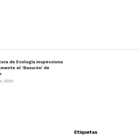
tora de Ecología inspecciona
mente el ‘Basurón’ de
n
o, 2023
Etiquetas