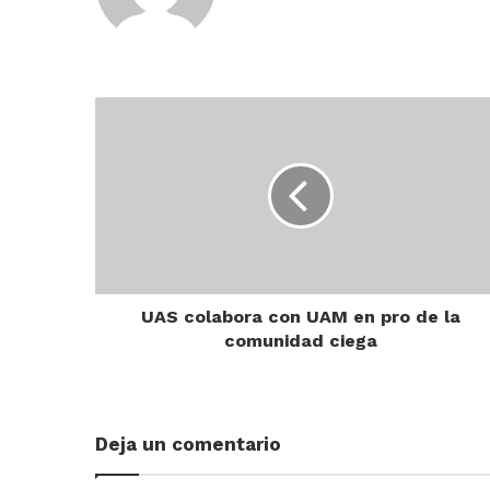
UAS
colabora
con
UAM
en
pro
de
la
comunidad
ciega
UAS colabora con UAM en pro de la
comunidad ciega
Deja un comentario