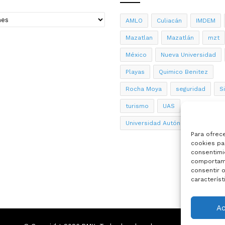
AMLO
Culiacán
IMDEM
Mazatlan
Mazatlán
mzt
México
Nueva Universidad
Playas
Quimico Benitez
Rocha Moya
seguridad
S
turismo
UAS
Universidad Autónoma de Sinalo
Para ofrec
cookies par
consentimi
comportami
consentir o
característ
A