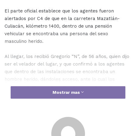
El parte oficial establece que los agentes fueron
alertados por C4 de que en la carretera Mazatlán-
Culiacán, kilómetro 1400, dentro de una pensión
vehicular se encontraba una persona del sexo
masculino herido.
Al llegar, los recibió Gregorio “N”, de 56 años, quien dijo
ser el velador del lugar, y que confirmó a los agentes
que dentro de las instalaciones se encontraba un
hombre herido, dándoles acceso, ante lo cual los
policías solicitaron el servicio de una ambulancia para
Mostrar mas
su atención y traslado a hospital.
Los municipales le encontraron en la bolsa del pantalón
una pistola calibre 22, con su respectivo cargador
abastecido de cinco cartuchos útiles