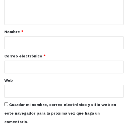
n
t
a
r
Nombre
*
i
o
*
Correo electrónico
*
Web
Guardar mi nombre, correo electrónico y sitio web en
este navegador para la próxima vez que haga un
comentario.