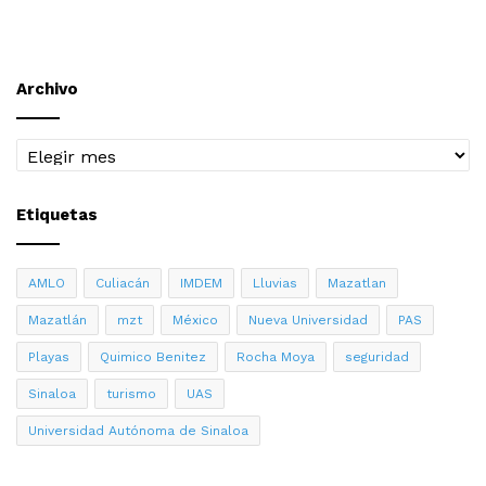
Archivo
Archivo
Etiquetas
AMLO
Culiacán
IMDEM
Lluvias
Mazatlan
Mazatlán
mzt
México
Nueva Universidad
PAS
Playas
Quimico Benitez
Rocha Moya
seguridad
Sinaloa
turismo
UAS
Universidad Autónoma de Sinaloa