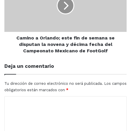
este
fin
de
semana
se
disputan
la
Camino a Orlando; este fin de semana se
novena
disputan la novena y décima fecha del
y
Campeonato Mexicano de FootGolf
décima
fecha
Deja un comentario
del
Campeonato
Mexicano
Tu dirección de correo electrónico no será publicada.
Los campos
de
obligatorios están marcados con
*
FootGolf
C
o
m
e