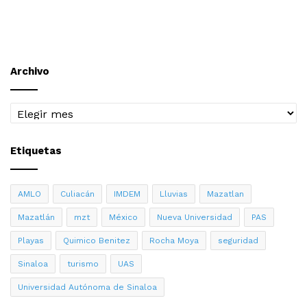
Archivo
Archivo
Etiquetas
AMLO
Culiacán
IMDEM
Lluvias
Mazatlan
Mazatlán
mzt
México
Nueva Universidad
PAS
Playas
Quimico Benitez
Rocha Moya
seguridad
Sinaloa
turismo
UAS
Universidad Autónoma de Sinaloa