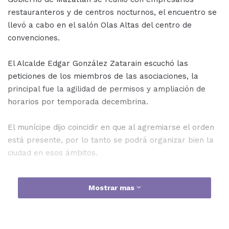
restauranteros y de centros nocturnos, el encuentro se
llevó a cabo en el salón Olas Altas del centro de
convenciones.
El Alcalde Edgar González Zatarain escuchó las
peticiones de los miembros de las asociaciones, la
principal fue la agilidad de permisos y ampliación de
horarios por temporada decembrina.
El munícipe dijo coincidir en que al agremiarse el orden
está presente, por lo tanto se podrá organizar bien la
ciudad en esos ámbitos.
González Zatarain se comprometió a simplificar los
Mostrar mas
trámites, pues en el pasado había cartas de factibilidad
y se perdían.