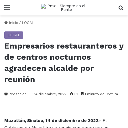
Menu
B
Inicio
/
LOCAL
LOCAL
Empresarios restauranteros y
de centros nocturnos
agradecen alcalde por
reunión
Redaccion
14 diciembre, 2022
61
1 minuto de lectura
Mazatlán, Sinaloa, 14 de diciembre de 2022.-
El
Gobierno de Mazatlán se reunió con empresarios