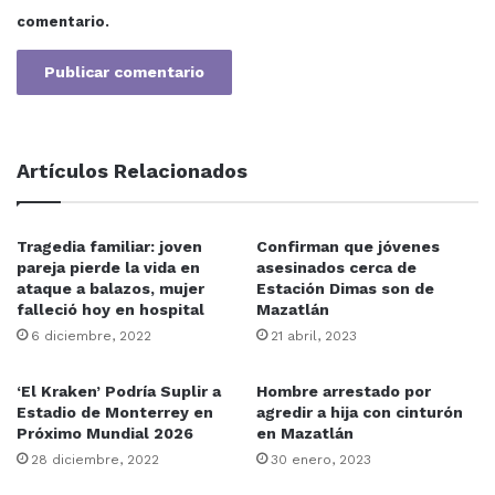
comentario.
Los empresarios platicaron con el Presidente, además
de entregar las peticiones, aseguraron que están en
toda la disposición de sumarse en pro de Mazatlán.
Artículos Relacionados
Edgar Augusto González Zatarain
Mazatlán
Sinaloa
Tragedia familiar: joven
Confirman que jóvenes
pareja pierde la vida en
asesinados cerca de
ataque a balazos, mujer
Estación Dimas son de
falleció hoy en hospital
Mazatlán
6 diciembre, 2022
21 abril, 2023
‘El Kraken’ Podría Suplir a
Hombre arrestado por
Estadio de Monterrey en
agredir a hija con cinturón
Próximo Mundial 2026
en Mazatlán
28 diciembre, 2022
30 enero, 2023