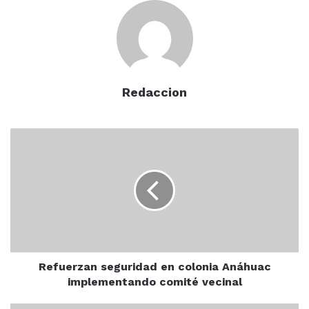
Redaccion
“Normalmente los trámites tardan
mucho, el evento lo van tener,
Refuerzan
quieren que sea más efectivo eso,
seguridad
a veces los dejan hasta el último”,
en
colonia
agregó el Alcalde.
Anáhuac
implementando
comité
vecinal
Refuerzan seguridad en colonia Anáhuac
Por su parte el secretario de desarrollo económico
implementando comité vecinal
turismo y pesca, Ricardo Velarde Cárdenas, aseguró que