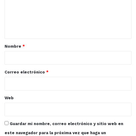
e
n
t
a
Tulio Martínez presidente de la asociación de centro
turísticos y entretenimientos de Mazatlán ACETEM,
r
Nombre
*
señaló que el organismo consta de 32 negocios afiliados
i
generadores de aproximadamente 3 mil trabajos.
o
*
Correo electrónico
*
Web
“No puedo dejar de felicitarlo y
decirle que Mazatlán ganó mucho
en este cambio”, expresó.
Guardar mi nombre, correo electrónico y sitio web en
este navegador para la próxima vez que haga un