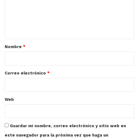
e
n
t
a
r
Nombre
*
i
o
*
Correo electrónico
*
Web
Guardar mi nombre, correo electrónico y sitio web en
este navegador para la próxima vez que haga un