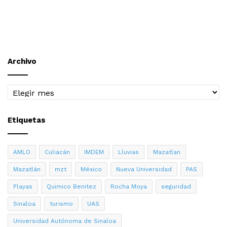
Archivo
Archivo
Etiquetas
AMLO
Culiacán
IMDEM
Lluvias
Mazatlan
Mazatlán
mzt
México
Nueva Universidad
PAS
Playas
Quimico Benitez
Rocha Moya
seguridad
Sinaloa
turismo
UAS
Universidad Autónoma de Sinaloa