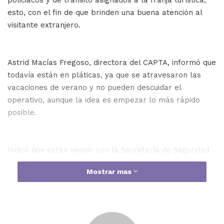
policiacos y de tránsito asignados a la franja turística,
esto, con el fin de que brinden una buena atención al
visitante extranjero.
Astrid Macías Fregoso, directora del CAPTA, informó que
todavía están en pláticas, ya que se atravesaron las
vacaciones de verano y no pueden descuidar el
operativo, aunque la idea es empezar lo más rápido
posible.
Indicó que están viendo con la Secretaría de Seguridad
Pública dónde impartir las clases además de otras
Mostrar mas
autoridades se sumen a esta capacitación, sobre otras
áreas como el mismo C-4, quien se encarga del número
de emergencia 911.