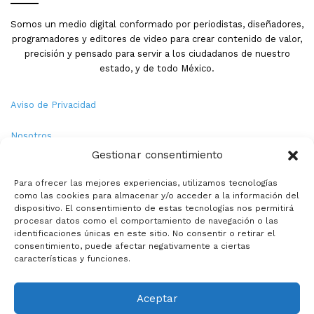
Somos un medio digital conformado por periodistas, diseñadores,
programadores y editores de video para crear contenido de valor,
precisión y pensado para servir a los ciudadanos de nuestro
estado, y de todo México.
Aviso de Privacidad
Nosotros
Gestionar consentimiento
Términos y Condiciones
Para ofrecer las mejores experiencias, utilizamos tecnologías
como las cookies para almacenar y/o acceder a la información del
Política de Cookies
dispositivo. El consentimiento de estas tecnologías nos permitirá
procesar datos como el comportamiento de navegación o las
Contacto
identificaciones únicas en este sitio. No consentir o retirar el
consentimiento, puede afectar negativamente a ciertas
características y funciones.
© Copyright 2026,PMX. Todos los derechos reservados.
Aceptar
Inicio
Local
Estatal
Nacional
Internacional
Deportes