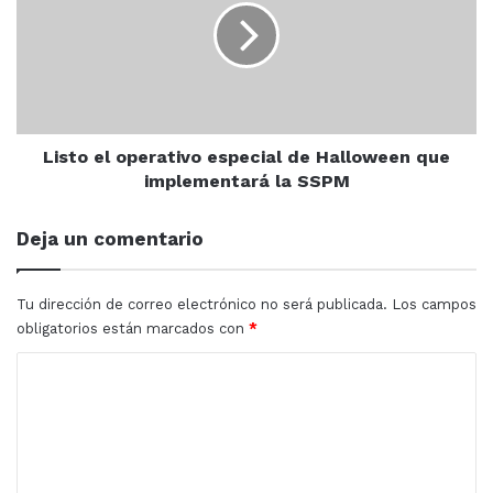
especial
de
Halloween
que
implementará
la
SSPM
Listo el operativo especial de Halloween que
implementará la SSPM
Deja un comentario
Tu dirección de correo electrónico no será publicada.
Los campos
obligatorios están marcados con
*
C
o
m
e