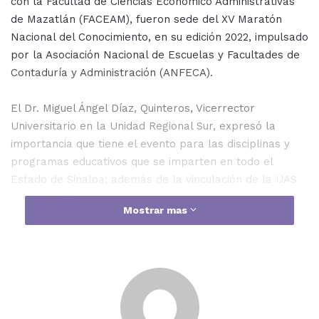
con la Facultad de Ciencias Económico Administrativas
de Mazatlán (FACEAM), fueron sede del XV Maratón
Nacional del Conocimiento, en su edición 2022, impulsado
por la Asociación Nacional de Escuelas y Facultades de
Contaduría y Administración (ANFECA).
El Dr. Miguel Ángel Díaz, Quinteros, Vicerrector
Universitario en la Unidad Regional Sur, expresó la
importancia que tiene el evento para las disciplinas y
programas educativos que se imparten en todo el
Estado de Sinaloa; además de la vinculación de la UAS
con la ANFECA y sus universidades afiliadas con dicho
Mostrar mas
maratón que a Nivel Nacional aborda temas
administrativos, financieros y fiscales.
“Muy contento, sin duda que es un evento que va a
permitir motivar a los jóvenes, a los profesores e
investigadores; va a influir en la pertenencia a éstas