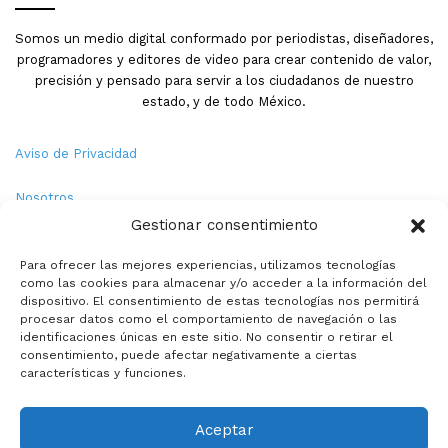
Somos un medio digital conformado por periodistas, diseñadores,
programadores y editores de video para crear contenido de valor,
precisión y pensado para servir a los ciudadanos de nuestro
estado, y de todo México.
Aviso de Privacidad
Nosotros
Gestionar consentimiento
Términos y Condiciones
Para ofrecer las mejores experiencias, utilizamos tecnologías
como las cookies para almacenar y/o acceder a la información del
Política de Cookies
dispositivo. El consentimiento de estas tecnologías nos permitirá
procesar datos como el comportamiento de navegación o las
Contacto
identificaciones únicas en este sitio. No consentir o retirar el
consentimiento, puede afectar negativamente a ciertas
características y funciones.
© Copyright 2026,PMX. Todos los derechos reservados.
Aceptar
Inicio
Local
Estatal
Nacional
Internacional
Deportes