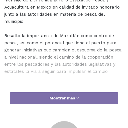
mensaje de bienvenida al Foro Estatal de Pesca y
Acuacultura en México en calidad de invitado honorario
junto a las autoridades en materia de pesca del
municipio.
Resaltó la importancia de Mazatlán como centro de
pesca, así como el potencial que tiene el puerto para
generar iniciativas que cambien el esquema de la pesca
a nivel nacional, siendo el camino de la cooperación
entre los pescadores y las autoridades legislativas y
estatales la vía a seguir para impulsar el cambio
Durante su mensaje, ofreció su punto de vista como
Mostrar mas
operador del sector productivo, resaltando el reciente
auge del turismo y la pesca deportiva que aumenta el
desarrollo económico de la ciudad.