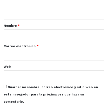
n
t
a
r
Nombre
*
i
o
*
Correo electrónico
*
Web
Guardar mi nombre, correo electrónico y sitio web en
este navegador para la próxima vez que haga un
comentario.