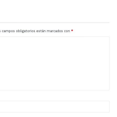
el
resto
de
la
semana
s campos obligatorios están marcados con
*