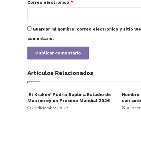
*
Correo electrónico
*
Guardar mi nombre, correo electrónico y sitio w
comentario.
Artículos Relacionados
‘El Kraken’ Podría Suplir a Estadio de
Hombre a
Monterrey en Próximo Mundial 2026
con cint
28 diciembre, 2022
30 ener