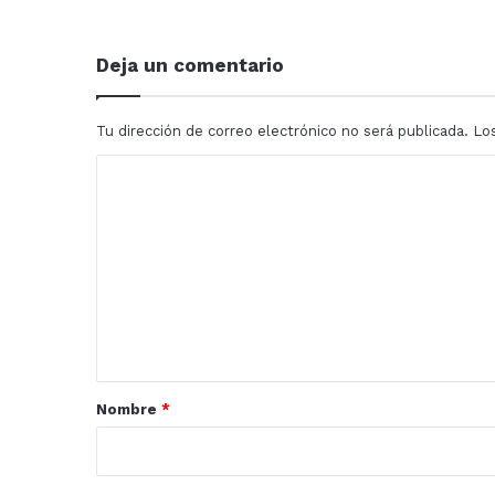
la
concesión
para
Deja un comentario
que
opere
una
Tu dirección de correo electrónico no será publicada.
Lo
estación
de
C
radio
o
en
Mazatlán
m
e
n
t
a
r
Nombre
*
i
o