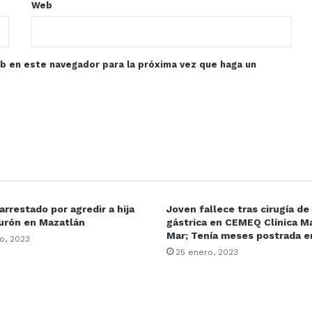
Web
eb en este navegador para la próxima vez que haga un
rrestado por agredir a hija
Joven fallece tras cirugía d
urón en Mazatlán
gástrica en CEMEQ Clínica Ma
Mar; Tenía meses postrada 
o, 2023
25 enero, 2023