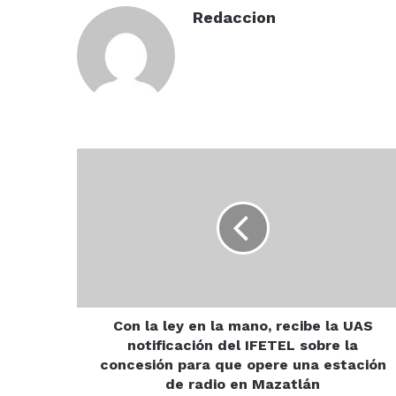
Redaccion
Con
la
ley
en
la
mano,
recibe
la
UAS
notificación
Con la ley en la mano, recibe la UAS
del
notificación del IFETEL sobre la
IFETEL
concesión para que opere una estación
sobre
de radio en Mazatlán