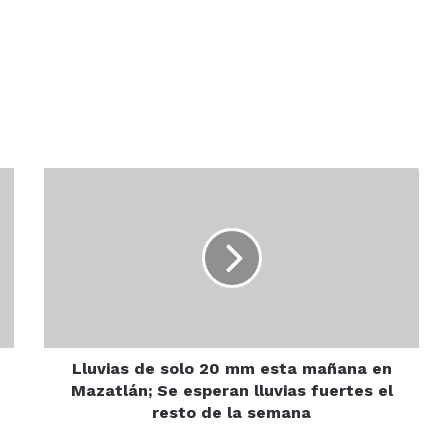
Lluvias
de
solo
20
mm
esta
mañana
en
Mazatlán;
Se
Lluvias de solo 20 mm esta mañana en
esperan
Mazatlán; Se esperan lluvias fuertes el
lluvias
resto de la semana
fuertes