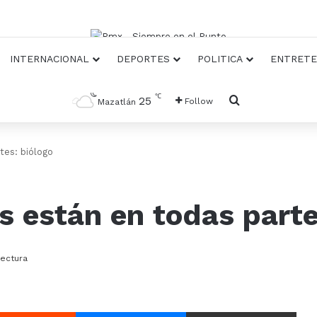
INTERNACIONAL
DEPORTES
POLITICA
ENTRETE
℃
Busqueda
25
Follow
Mazatlán
tes: biólogo
s están en todas parte
ectura
Reddit
Messenger
Compartir Via E-mail