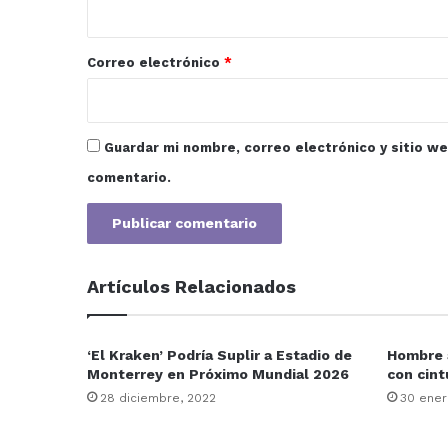
i
o
*
Correo electrónico
*
Guardar mi nombre, correo electrónico y sitio w
comentario.
Artículos Relacionados
‘El Kraken’ Podría Suplir a Estadio de
Hombre a
Monterrey en Próximo Mundial 2026
con cint
28 diciembre, 2022
30 ener