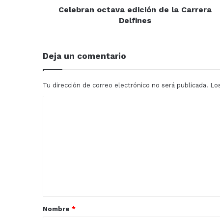
Celebran octava edición de la Carrera
Delfines
Deja un comentario
Tu dirección de correo electrónico no será publicada.
Lo
C
o
m
e
n
t
a
r
Nombre
*