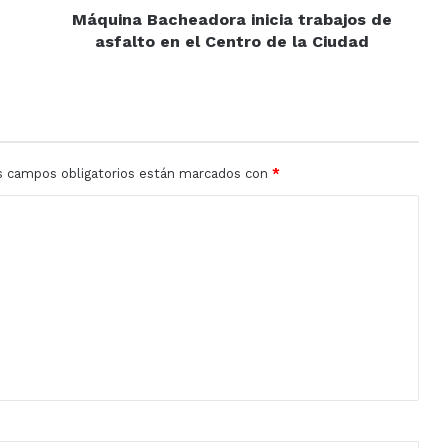
de
Máquina Bacheadora inicia trabajos de
la
asfalto en el Centro de la Ciudad
Ciudad
s campos obligatorios están marcados con
*