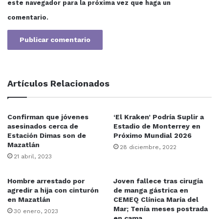
este navegador para la próxima vez que haga un
comentario.
Artículos Relacionados
Confirman que jóvenes
‘El Kraken’ Podría Suplir a
asesinados cerca de
Estadio de Monterrey en
Estación Dimas son de
Próximo Mundial 2026
Mazatlán
28 diciembre, 2022
21 abril, 2023
Hombre arrestado por
Joven fallece tras cirugía
agredir a hija con cinturón
de manga gástrica en
en Mazatlán
CEMEQ Clínica María del
Mar; Tenía meses postrada
30 enero, 2023
en cama