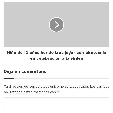
Niño
Ayuntamiento, ya que garantizar el derecho a la
de
educación de la niñez es una responsabilidad que
13
corresponde a todos en general.
años
herido
tras
jugar
A la ceremonia cívica asistieron regidores, funcionarios
con
municipales, militares navales, educativas, de salud y
pirotecnia
en
Niño de 13 años herido tras jugar con pirotecnia
padres de familia quienes realizaron honores a la
celebración
en celebración a la virgen
bandera y entonaron el himno nacional.
a
la
Deja un comentario
virgen
Tu dirección de correo electrónico no será publicada.
Los campos
obligatorios están marcados con
*
C
o