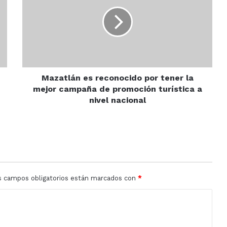
reconocido
por
tener
la
mejor
campaña
de
promoción
Mazatlán es reconocido por tener la
turística
mejor campaña de promoción turística a
a
nivel nacional
nivel
nacional
s campos obligatorios están marcados con
*