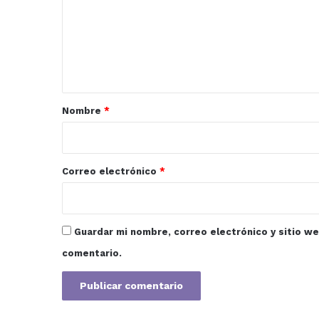
del
e
país
n
t
a
r
Nombre
*
i
o
*
Correo electrónico
*
Guardar mi nombre, correo electrónico y sitio w
comentario.