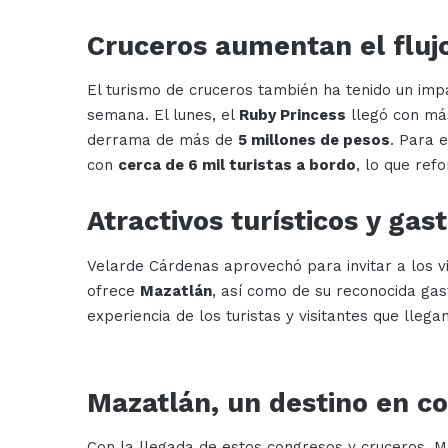
Cruceros aumentan el flujo
El turismo de cruceros también ha tenido un im
semana. El lunes, el
Ruby Princess
llegó con m
derrama de más de
5 millones de pesos
. Para 
con
cerca de 6 mil turistas a bordo
, lo que ref
Atractivos turísticos y ga
Velarde Cárdenas aprovechó para invitar a los vis
ofrece
Mazatlán
, así como de su reconocida ga
experiencia de los turistas y visitantes que lleg
Mazatlán, un destino en c
Con la llegada de estos congresos y cruceros, M