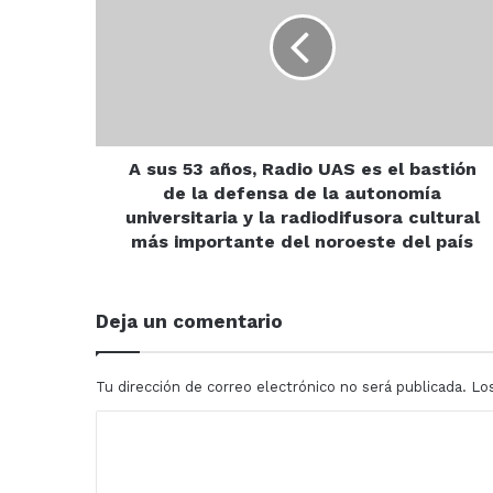
53
años,
Radio
UAS
es
el
bastión
de
A sus 53 años, Radio UAS es el bastión
la
de la defensa de la autonomía
defensa
universitaria y la radiodifusora cultural
de
más importante del noroeste del país
la
autonomía
universitaria
Deja un comentario
y
la
radiodifusora
Tu dirección de correo electrónico no será publicada.
Lo
cultural
más
C
importante
o
del
noroeste
m