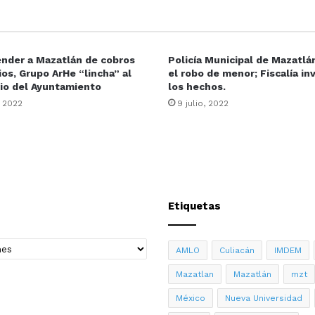
ender a Mazatlán de cobros
Policía Municipal de Mazatlá
ios, Grupo ArHe “lincha” al
el robo de menor; Fiscalía in
io del Ayuntamiento
los hechos.
, 2022
9 julio, 2022
Etiquetas
AMLO
Culiacán
IMDEM
Mazatlan
Mazatlán
mzt
México
Nueva Universidad