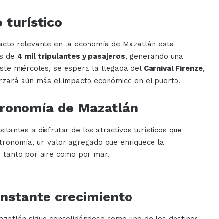
 turístico
pacto relevante en la economía de Mazatlán esta
ás de
4 mil tripulantes y pasajeros
, generando una
este miércoles, se espera la llegada del
Carnival Firenze
,
orzará aún más el impacto económico en el puerto.
stronomía de Mazatlán
itantes a disfrutar de los atractivos turísticos que
stronomía, un valor agregado que enriquece la
an tanto por aire como por mar.
onstante crecimiento
azatlán sigue consolidándose como uno de los destinos