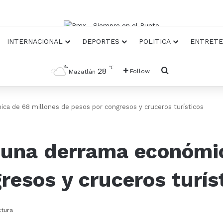
INTERNACIONAL
DEPORTES
POLITICA
ENTRETE
℃
Busqueda
28
Follow
Mazatlán
ica de 68 millones de pesos por congresos y cruceros turísticos
á una derrama económi
resos y cruceros turís
ctura