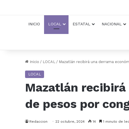
INICIO
LOCAL
ESTATAL
NACIONAL
Inicio
/
LOCAL
/
Mazatlán recibirá una derrama económ
LOCAL
Mazatlán recibir
de pesos por cong
Redaccion
22 octubre, 2024
14
1 minuto de le