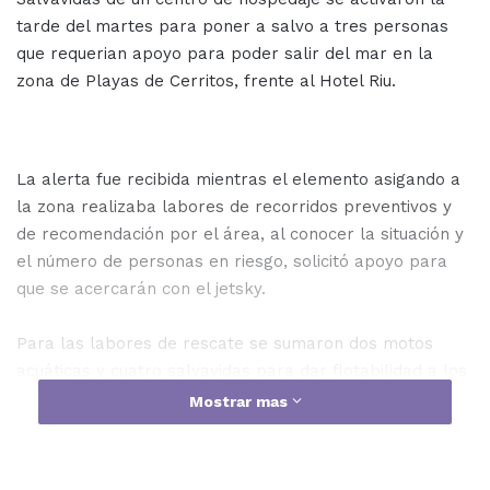
tarde del martes para poner a salvo a tres personas
que requerian apoyo para poder salir del mar en la
zona de Playas de Cerritos, frente al Hotel Riu.
La alerta fue recibida mientras el elemento asigando a
la zona realizaba labores de recorridos preventivos y
de recomendación por el área, al conocer la situación y
el número de personas en riesgo, solicitó apoyo para
que se acercarán con el jetsky.
Para las labores de rescate se sumaron dos motos
acuáticas y cuatro salvavidas para dar flotabilidad a los
dos hombres y la mujer que luego de estar en tierra
Mostrar mas
firme se percataron que estaban bajo los influjos del
alcohol, por su situación dijeron estar solamente
cansados y no necesitaron atención médica.