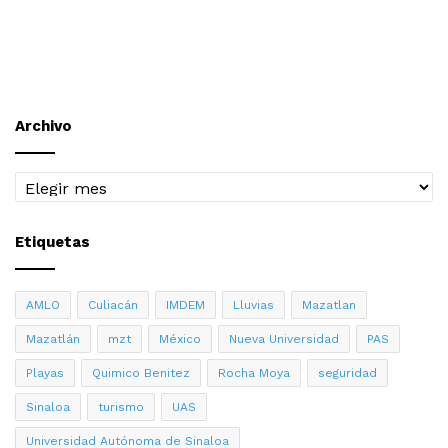
Archivo
Archivo
Etiquetas
AMLO
Culiacán
IMDEM
Lluvias
Mazatlan
Mazatlán
mzt
México
Nueva Universidad
PAS
Playas
Quimico Benitez
Rocha Moya
seguridad
Sinaloa
turismo
UAS
Universidad Autónoma de Sinaloa