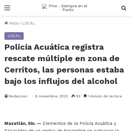
Menu
B
Inicio
/
LOCAL
LOCAL
Policía Acuática registra
rescate múltiple en zona de
Cerritos, las personas estaba
bajo los influjos del alcohol
Redaccion
8 noviembre, 2022
92
1 minuto de lectura
Mazatlán, Sin. —
Elementos de la Policía Acuática y
Salvavidas de un centro de hospedaje se activaron la