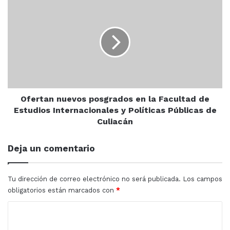
Ofertan
edad
nuevos
posgrados
en
la
Facultad
Cerritos
Mazatlán
de
Estudios
Policía Acuática
Sinaloa
Internacionales
y
Ofertan nuevos posgrados en la Facultad de
Políticas
Estudios Internacionales y Políticas Públicas de
Públicas
Culiacán
de
Culiacán
Deja un comentario
Tu dirección de correo electrónico no será publicada.
Los campos
obligatorios están marcados con
*
C
o