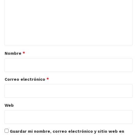
m
e
n
t
a
r
Nombre
*
i
o
*
Correo electrónico
*
Web
Guardar mi nombre, correo electrónico y sitio web en