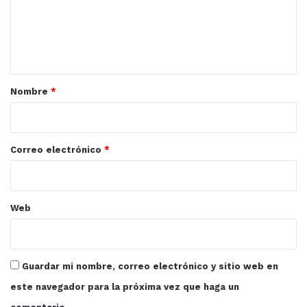
e
n
t
a
r
Nombre
*
i
o
*
Correo electrónico
*
Web
Guardar mi nombre, correo electrónico y sitio web en
este navegador para la próxima vez que haga un