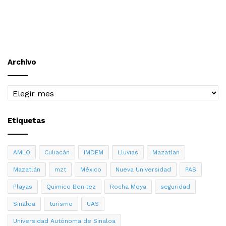
Archivo
Archivo
Etiquetas
AMLO
Culiacán
IMDEM
Lluvias
Mazatlan
Mazatlán
mzt
México
Nueva Universidad
PAS
Playas
Quimico Benitez
Rocha Moya
seguridad
Sinaloa
turismo
UAS
Universidad Autónoma de Sinaloa