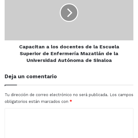
los
tránsito en vehículo con reporte de robo
, por lo que
ciudad
docentes
fue turnado a la autoridad correspondiente, mientras
de
que la unidad fue trasladada a la pensión para su
la
resguardo.
Escuela
Superior
de
Enfermería
Capacitan a los docentes de la Escuela
Mazatlán
Policía municipal
robo
Mazatlán
Superior de Enfermería Mazatlán de la
de
Universidad Autónoma de Sinaloa
la
Universidad
Deja un comentario
Autónoma
de
Sinaloa
Tu dirección de correo electrónico no será publicada.
Los campos
obligatorios están marcados con
*
C
o
m