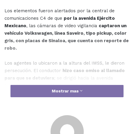
Los elementos fueron alertados por la central de
comunicaciones C4 de que
por la avenida Ejército
Mexicano
, las cámaras de video vigilancia
captaron un
vehículo Volkswagen, línea Saveiro, tipo pickup, color
gris, con placas de Sinaloa, que cuenta con reporte de
robo.
Los agentes lo ubicaron a la altura del IMSS, le dieron
persecución. El conductor
hizo caso omiso al llamado
para que se detuviera
; se dirigió hacia la avenida
Insurgentes para
posteriormente introducirse al
Mostrar mas
estacionamiento de la plaza comercial
ubicada en la
esquina con Carretera Internacional.
El conductor
descendió del vehículo, para huir hacia la
tienda comercial
, en cuya puerta de acceso de cristal
se impactó al no abrirse ésta.