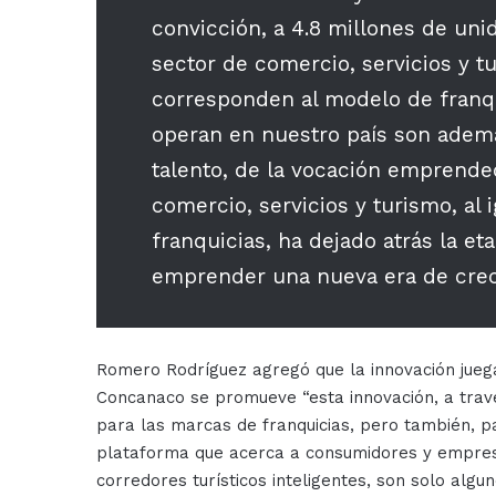
convicción, a 4.8 millones de un
sector de comercio, servicios y t
corresponden al modelo de franqu
operan en nuestro país son ademá
talento, de la vocación emprended
comercio, servicios y turismo, al 
franquicias, ha dejado atrás la e
emprender una nueva era de crec
Romero Rodríguez agregó que la innovación jueg
Concanaco se promueve “esta innovación, a travé
para las marcas de franquicias, pero también, par
plataforma que acerca a consumidores y empresas
corredores turísticos inteligentes, son solo algu