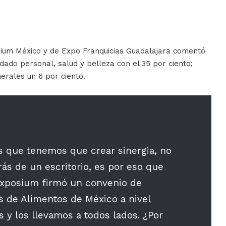
ium México y de Expo Franquicias Guadalajara comentó
idado personal, salud y belleza con el 35 por ciento;
erales un 6 por ciento.
s que tenemos que crear sinergia, no
s de un escritorio, es por eso que
exposium firmó un convenio de
s de Alimentos de México a nivel
 y los llevamos a todos lados. ¿Por