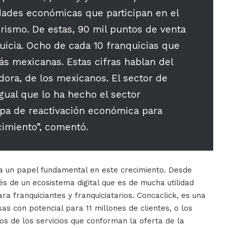
idades económicas que participan en el
urismo. De estas, 90 mil puntos de venta
icia. Ocho de cada 10 franquicias que
s mexicanas. Estas cifras hablan del
ora, de los mexicanos. El sector de
igual que lo ha hecho el sector
tapa de reactivación económica para
imiento”, comentó.
a un papel fundamental en este crecimiento. Desde
s de un ecosistema digital que es de mucha utilidad
a franquiciantes y franquiciatarios. Concaclick, es una
 con potencial para 11 millones de clientes, o los
nos de los servicios que conforman la oferta de la