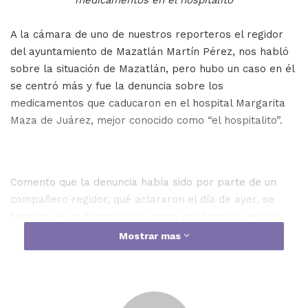
medicamentos en el hospitalito
A la cámara de uno de nuestros reporteros el regidor
del ayuntamiento de Mazatlán Martín Pérez, nos habló
sobre la situación de Mazatlán, pero hubo un caso en él
se centró más y fue la denuncia sobre los
medicamentos que caducaron en el hospital Margarita
Maza de Juárez, mejor conocido como “el hospitalito”.
Comento que la denuncia había sido por parte de un
compañero regidor, qué aclararon el día de ayer, se
trataba de un donativo por parte del hospital militar;
“Lo que nosotros desde nuestra posición solicitamos a
Mostrar mas
la autoridad correspondiente o al propio presidente es
que ordene una investigación a través del órgano
interno de control, a través de la síndica procuradora
para determinar el volumen de medicamento que