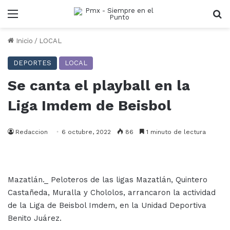
Menu
B
Inicio
/
LOCAL
DEPORTES
LOCAL
Se canta el playball en la
Liga Imdem de Beisbol
Redaccion
6 octubre, 2022
86
1 minuto de lectura
Mazatlán._ Peloteros de las ligas Mazatlán, Quintero
Castañeda, Muralla y Chololos, arrancaron la actividad
de la Liga de Beisbol Imdem, en la Unidad Deportiva
Benito Juárez.