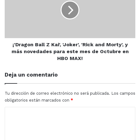
de
Kai',
descomposición
'Joker',
'Rick
and
Morty',
y
más
¡'Dragon Ball Z Kai', 'Joker', 'Rick and Morty', y
novedades
más novedades para este mes de Octubre en
para
HBO MAX!
este
mes
Deja un comentario
de
Octubre
en
Tu dirección de correo electrónico no será publicada.
Los campos
HBO
obligatorios están marcados con
*
MAX!
C
o
m
e