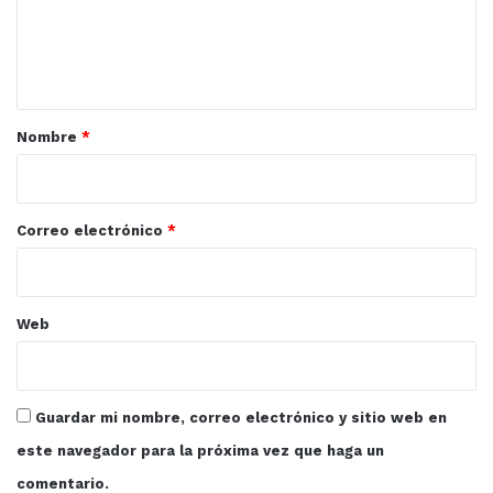
n
t
a
r
Nombre
*
i
o
*
Correo electrónico
*
Web
Guardar mi nombre, correo electrónico y sitio web en
este navegador para la próxima vez que haga un
comentario.