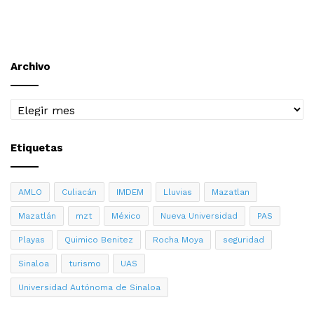
Archivo
Archivo
Etiquetas
AMLO
Culiacán
IMDEM
Lluvias
Mazatlan
Mazatlán
mzt
México
Nueva Universidad
PAS
Playas
Quimico Benitez
Rocha Moya
seguridad
Sinaloa
turismo
UAS
Universidad Autónoma de Sinaloa