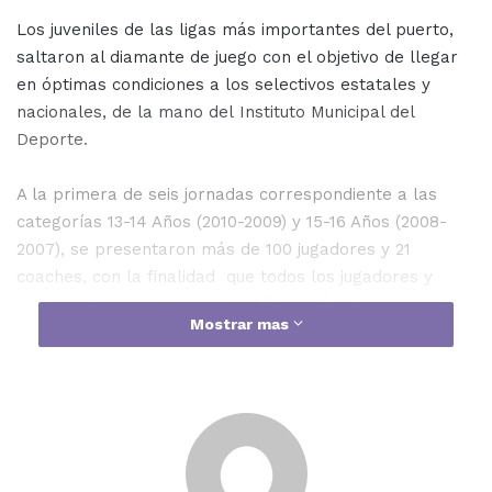
Los juveniles de las ligas más importantes del puerto,
saltaron al diamante de juego con el objetivo de llegar
en óptimas condiciones a los selectivos estatales y
nacionales, de la mano del Instituto Municipal del
Deporte.
A la primera de seis jornadas correspondiente a las
categorías 13-14 Años (2010-2009) y 15-16 Años (2008-
2007), se presentaron más de 100 jugadores y 21
coaches, con la finalidad que todos los jugadores y
entrenadores puedan ser elegibles y formar parte del
Mostrar mas
proceso de los próximos Nacionales Conade.
La Liga de Beisbol Imdem se jugará a round robin (todos
contra todos), en seis fechas programadas el 5, 12, 19 y
26 de octubre, 1 y 9 de noviembre, con la intención de