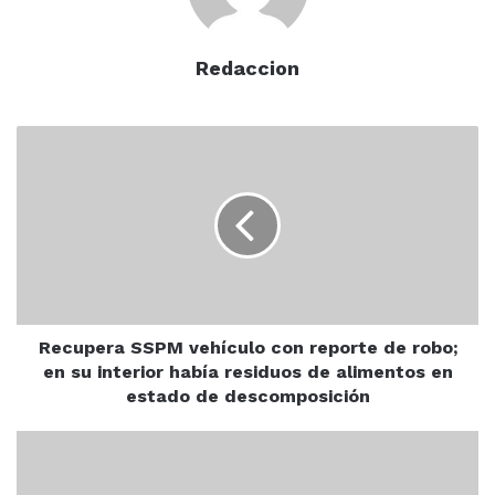
observar a todos y cada uno de los jóvenes que
participan en ella.
Redaccion
Recupera
SSPM
IMDEM
Mazatlán
Sinaloa
vehículo
con
reporte
de
robo;
en
su
interior
Recupera SSPM vehículo con reporte de robo;
había
en su interior había residuos de alimentos en
residuos
estado de descomposición
de
alimentos
¡'Dragon
en
Ball
estado
Z