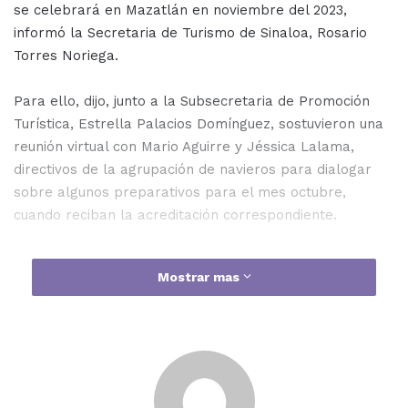
se celebrará en Mazatlán en noviembre del 2023,
informó la Secretaria de Turismo de Sinaloa, Rosario
Torres Noriega.
Para ello, dijo, junto a la Subsecretaria de Promoción
Turística, Estrella Palacios Domínguez, sostuvieron una
reunión virtual con Mario Aguirre y Jéssica Lalama,
directivos de la agrupación de navieros para dialogar
sobre algunos preparativos para el mes octubre,
cuando reciban la acreditación correspondiente.
Mostrar mas
Por lo pronto ya se tienen planes de “marketing” y en
el evento de República Dominicana, habrá un espacio
donde la marca “Mazatlán, Sinaloa”, comenzará a
promoverse como sede de la conferencia anual de la
FCCA en el 2023.