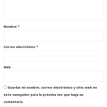
FCCA
Sinaloa
turismo
n
t
a
r
Nombre
*
i
o
*
Correo electrónico
*
Web
Guardar mi nombre, correo electrónico y sitio web en
este navegador para la próxima vez que haga un
comentario.