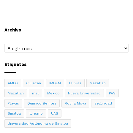
Archivo
Archivo
Etiquetas
AMLO
Culiacán
IMDEM
Lluvias
Mazatlan
Mazatlán
mzt
México
Nueva Universidad
PAS
Playas
Quimico Benitez
Rocha Moya
seguridad
Sinaloa
turismo
UAS
Universidad Autónoma de Sinaloa