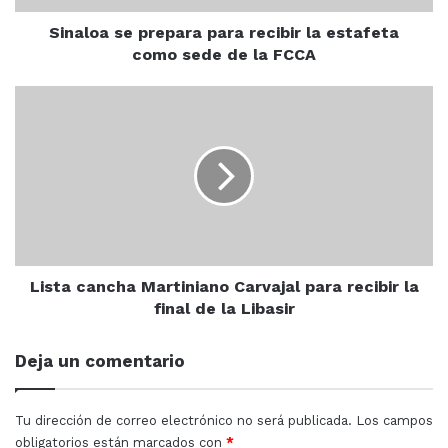
sede
seguridad respecto a los delitos con razón de género, la
de
Sinaloa se prepara para recibir la estafeta
Unidad Móvil estará instalada de jueves a lunes, de 2 de
la
como sede de la FCCA
la tarde a 10 de la mañana, de igual manera el número
FCCA
de emergencias al igual que la APP SOS Ciudadano, está
Lista
disponible las 24 horas, los 365 días del año.
cancha
Martiniano
Carvajal
para
La SSP Sinaloa exhorta a la ciudadanía a que denuncie
recibir
de manera oportuna la violencia familiar y de género
la
¡Las autoridades están para servirte!
final
de
la
Lista cancha Martiniano Carvajal para recibir la
Libasir
final de la Libasir
Sinaloa
Deja un comentario
Tu dirección de correo electrónico no será publicada.
Los campos
obligatorios están marcados con
*