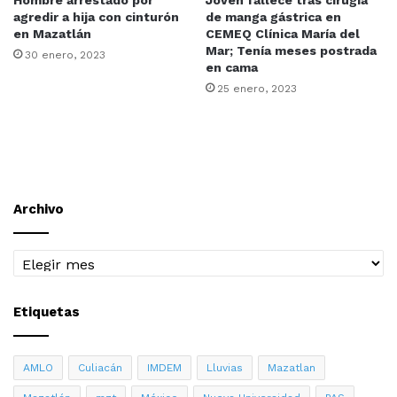
Hombre arrestado por
Joven fallece tras cirugía
agredir a hija con cinturón
de manga gástrica en
en Mazatlán
CEMEQ Clínica María del
Mar; Tenía meses postrada
30 enero, 2023
en cama
25 enero, 2023
Archivo
Archivo
Etiquetas
AMLO
Culiacán
IMDEM
Lluvias
Mazatlan