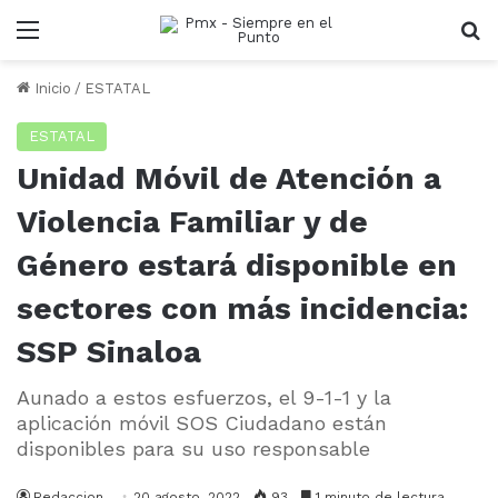
Menu
B
Inicio
/
ESTATAL
ESTATAL
Unidad Móvil de Atención a
Violencia Familiar y de
Género estará disponible en
sectores con más incidencia:
SSP Sinaloa
Aunado a estos esfuerzos, el 9-1-1 y la
aplicación móvil SOS Ciudadano están
disponibles para su uso responsable
Redaccion
20 agosto, 2022
93
1 minuto de lectura