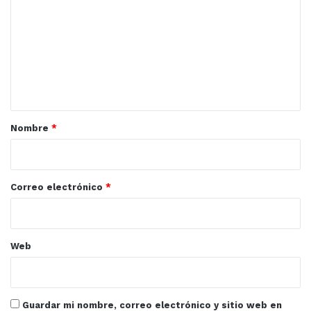
m
e
n
t
a
r
Nombre
*
i
o
*
Correo electrónico
*
Web
Guardar mi nombre, correo electrónico y sitio web en