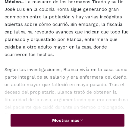
México.-
La masacre de los hermanos Tirado y su tío
José Luis en la colonia Roma sigue generando gran
conmoción entre la población y hay varias incógnitas
abiertas sobre cómo ocurrió. Sin embargo, la fiscalía
capitalina ha revelado avances que indican que todo fue
planeado y orquestado por Blanca, enfermera que
cuidaba a otro adulto mayor en la casa donde
ocurrieron los hechos.
Según las investigaciones, Blanca vivía en la casa como
parte integral de su salario y era enfermera del dueño,
un adulto mayor que falleció en mayo pasado. Tras el
deceso del propietario, Blanca trató de obtener la
titularidad de la casa, argumentando que era concubina
del paciente que cuidó durante un tiempo prolongado.
Sin embargo, como no pudo probar su versión, la
Mostrar mas
hermana del propietario y su esposo se mudaron al
domicilio, donde poco después recibieron a sus sobrinos,