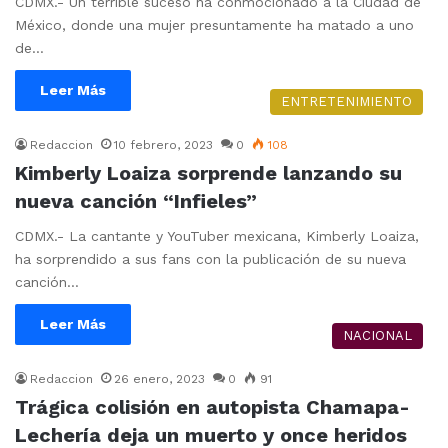
CDMX.- Un terrible suceso ha conmocionado a la Ciudad de
México, donde una mujer presuntamente ha matado a uno
de…
Leer Más
ENTRETENIMIENTO
Redaccion
10 febrero, 2023
0
108
Kimberly Loaiza sorprende lanzando su
nueva canción “Infieles”
CDMX.- La cantante y YouTuber mexicana, Kimberly Loaiza,
ha sorprendido a sus fans con la publicación de su nueva
canción…
Leer Más
NACIONAL
Redaccion
26 enero, 2023
0
91
Trágica colisión en autopista Chamapa-
Lechería deja un muerto y once heridos