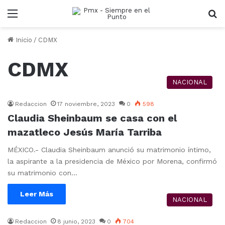
Menu
B
Inicio
/
CDMX
CDMX
NACIONAL
Redaccion
17 noviembre, 2023
0
598
Claudia Sheinbaum se casa con el
mazatleco Jesús María Tarriba
MÉXICO.- Claudia Sheinbaum anunció su matrimonio íntimo,
la aspirante a la presidencia de México por Morena, confirmó
su matrimonio con…
Leer Más
NACIONAL
Redaccion
8 junio, 2023
0
704