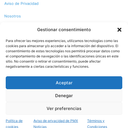
Aviso de Privacidad
Nosotros
Términos y Condiciones
Gestionar consentimiento
Para ofrecer las mejores experiencias, utilizamos tecnologías como las
Política de Cookies
cookies para almacenar y/o acceder a la información del dispositivo. El
consentimiento de estas tecnologías nos permitirá procesar datos como
Contacto
el comportamiento de navegación o las identificaciones únicas en este
sitio. No consentir o retirar el consentimiento, puede afectar
negativamente a ciertas características y funciones.
© Copyright 2026,PMX. Todos los derechos reservados.
Aceptar
Inicio
Local
Estatal
Nacional
Internacional
Deportes
Denegar
Politica
Entretenimiento
Especiales
La opinion de:
Ver preferencias
Facebook
X
YouTube
Instagram
TikTok
Política de
Aviso de privacidad de PMX
Términos y
cookies
Noticias
Condiciones