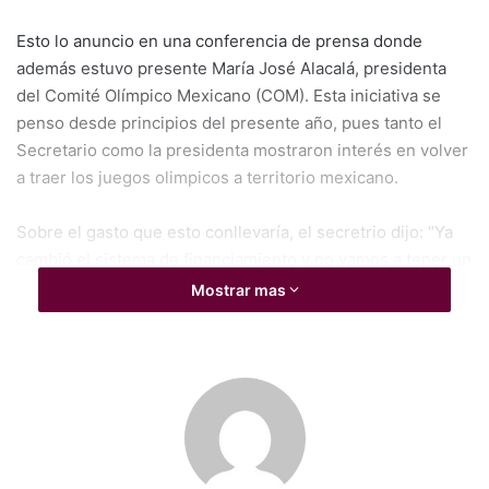
Esto lo anuncio en una conferencia de prensa donde
además estuvo presente María José Alacalá, presidenta
del Comité Olímpico Mexicano (COM). Esta iniciativa se
penso desde principios del presente año, pues tanto el
Secretario como la presidenta mostraron interés en volver
a traer los juegos olimpicos a territorio mexicano.
Sobre el gasto que esto conllevaría, el secretrio dijo: “Ya
cambió el sistema de financiamiento y no vamos a tener un
problema o un impacto de endeudamiento y eso se derivó
Mostrar mas
sobre todo de las lesiones de 2016 para todos, y hay un
cambio de cómo se financían estos Juegos Olímpicos y
segunda, un criterio de que no hagas un gasto tan grande
de infraestructura. México tiene una infraestructura
deportiva considerable de manera que no tendríamos que
ser grandes inversiones fuera del alcance de un país como
México”.