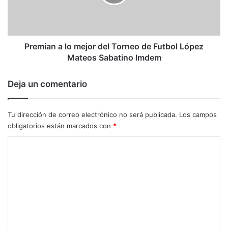
Torneo
de
Futbol
López
Mateos
Premian a lo mejor del Torneo de Futbol López
Sabatino
Mateos Sabatino Imdem
Imdem
Deja un comentario
Tu dirección de correo electrónico no será publicada.
Los campos
obligatorios están marcados con
*
C
o
m
e
n
t