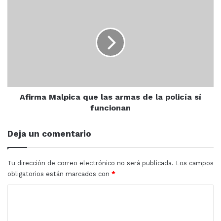
Afirma
Malpica
que
Las autoridades de la Ciudad de México expusieron que
las
armas
hasta el momento
hay 39 inmuebles bajo investigación
de
y se indagará más en los funcionarios públicos
la
involucrados en el caso
policía
sí
funcionan
Afirma Malpica que las armas de la policía sí
ciudad de mexico
fraudes
funcionan
Deja un comentario
Tu dirección de correo electrónico no será publicada.
Los campos
obligatorios están marcados con
*
C
o