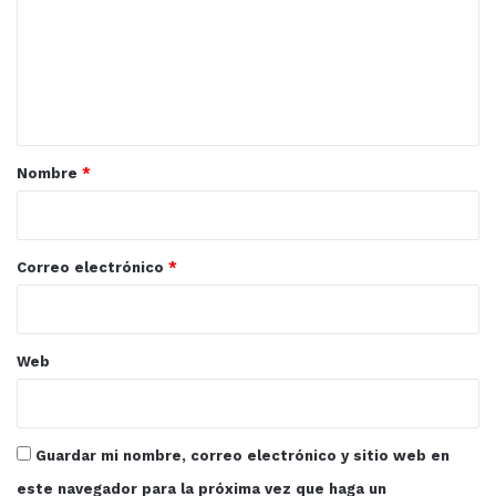
m
e
n
t
a
r
Nombre
*
i
o
*
Correo electrónico
*
Web
Guardar mi nombre, correo electrónico y sitio web en
este navegador para la próxima vez que haga un