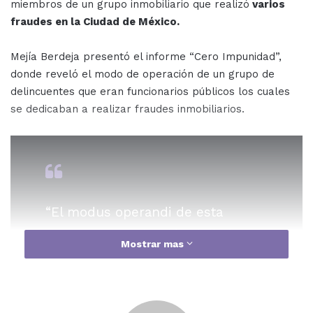
miembros de un grupo inmobiliario que realizó
varios
fraudes en la Ciudad de México.
Mejía Berdeja presentó el informe “Cero Impunidad”,
donde reveló el modo de operación de un grupo de
delincuentes que eran funcionarios públicos los cuales
se dedicaban a realizar fraudes inmobiliarios.
“El modus operandi de esta
presunta organización delictiva
Mostrar mas
consistía en un intercambio de
favores por medio de colusiones
ilegales con constructoras y