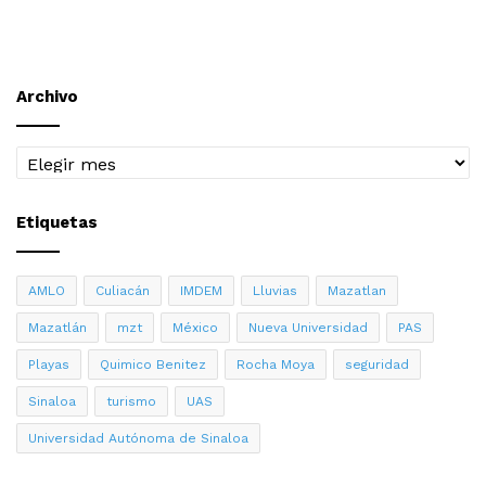
Archivo
Archivo
Etiquetas
AMLO
Culiacán
IMDEM
Lluvias
Mazatlan
Mazatlán
mzt
México
Nueva Universidad
PAS
Playas
Quimico Benitez
Rocha Moya
seguridad
Sinaloa
turismo
UAS
Universidad Autónoma de Sinaloa