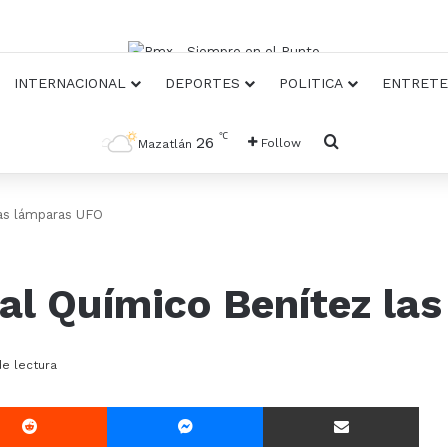
INTERNACIONAL
DEPORTES
POLITICA
ENTRETE
℃
Busqueda
26
Follow
Mazatlán
las lámparas UFO
 al Químico Benítez la
de lectura
Reddit
Messenger
Compartir Via E-mail