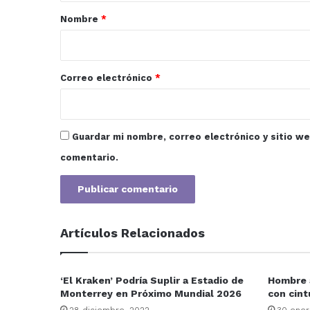
r
Nombre
*
i
o
*
Correo electrónico
*
Guardar mi nombre, correo electrónico y sitio w
comentario.
Artículos Relacionados
‘El Kraken’ Podría Suplir a Estadio de
Hombre a
Monterrey en Próximo Mundial 2026
con cint
28 diciembre, 2022
30 ener