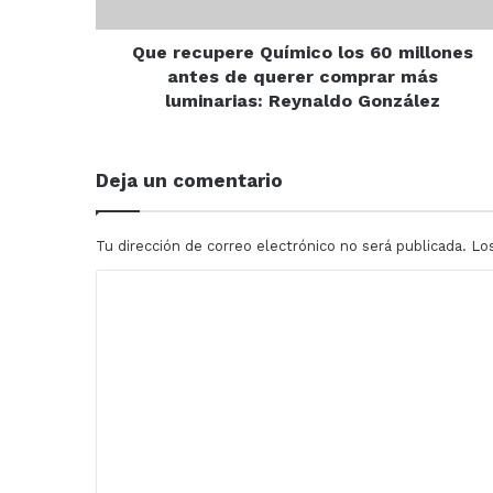
de
querer
comprar
Que recupere Químico los 60 millones
más
antes de querer comprar más
luminarias:
luminarias: Reynaldo González
Reynaldo
González
Deja un comentario
Tu dirección de correo electrónico no será publicada.
Lo
C
o
m
e
n
t
a