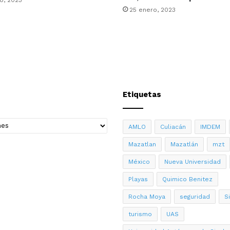
25 enero, 2023
Etiquetas
AMLO
Culiacán
IMDEM
Mazatlan
Mazatlán
mzt
México
Nueva Universidad
Playas
Quimico Benitez
Rocha Moya
seguridad
S
turismo
UAS