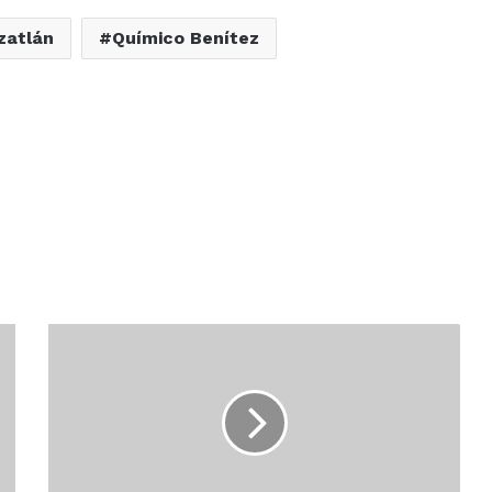
zatlán
Químico Benítez
Inflaron
presupuesto
del
nuevo
Acuario;
Pide
Químico