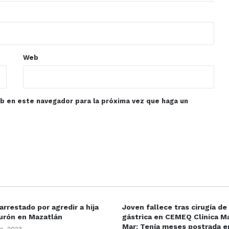
Web
eb en este navegador para la próxima vez que haga un
rrestado por agredir a hija
Joven fallece tras cirugía d
urón en Mazatlán
gástrica en CEMEQ Clínica Ma
Mar; Tenía meses postrada 
o, 2023