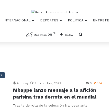
INTERNACIONAL
DEPORTES
POLITICA
ENTRETE
℃
Busqueda
28
Follow
Mazatlán
S
Anthony
19 diciembre, 2022
0
154
Mbappe lanzo mensaje a la afición
parisina tras derrota en el mundial
Tras la derrota de la selección francesa ante