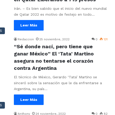
Irán. – Es bien sabido que el inicio del nuevo mundial
de Qatar 2022 es motivo de festejo en todo…
Leer Más
S
Redaccion
25 noviembre, 2022
0
131
“Sé donde nací, pero tiene que
ganar México” El ‘Tata’ Martino
asegura no tentarse el corazón
contra Argentina
El técnico de México, Gerardo ‘Tata’ Martino se
sinceró sobre la sensación que le da enfrentarse a
Argentina, su país…
Leer Más
S
Anthony
24 noviembre, 2022
0
82