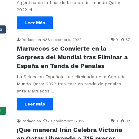
Argentina en la final de la copa del mundo Qatar
2022 el…
Leer Más
S
Redaccion
6 diciembre, 2022
0
87
Marruecos se Convierte en la
Sorpresa del Mundial tras Eliminar a
España en Tanda de Penales
La Selección Española fue eliminada de la Copa del
Mundo Qatar 2022 tras caer en tanda de penales
ante Marruecos.…
Leer Más
L
Redaccion
29 noviembre, 2022
0
92
¡Que manera! Irán Celebra Victoria
en Qatar Liberando a 715 presos