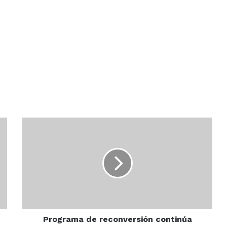
Programa
de
reconversión
continúa
iluminando
a
la
zona
rural
Programa de reconversión continúa