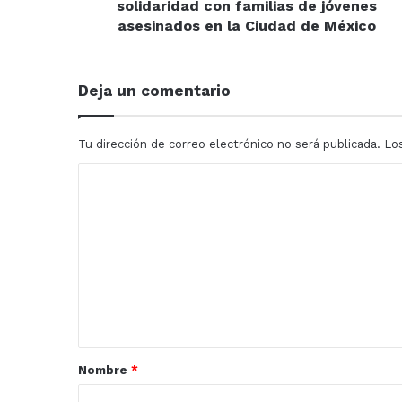
en
solidaridad con familias de jóvenes
la
asesinados en la Ciudad de México
Ciudad
de
México
Deja un comentario
Tu dirección de correo electrónico no será publicada.
Lo
C
o
m
e
n
t
a
r
Nombre
*
i