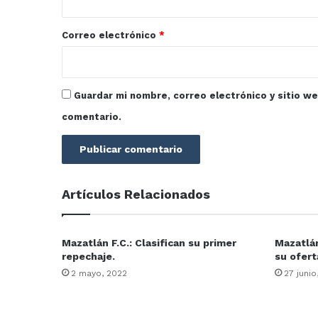
o
*
Correo electrónico
*
Guardar mi nombre, correo electrónico y sitio w
comentario.
Artículos Relacionados
Mazatlán F.C.: Clasifican su primer
Mazatlán
repechaje.
su ofert
2 mayo, 2022
27 junio