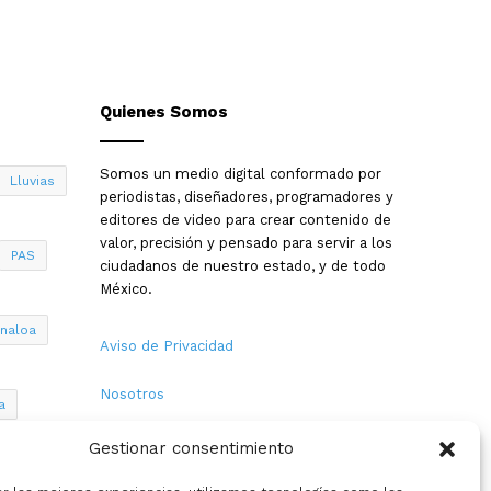
Quienes Somos
Somos un medio digital conformado por
Lluvias
periodistas, diseñadores, programadores y
editores de video para crear contenido de
valor, precisión y pensado para servir a los
PAS
ciudadanos de nuestro estado, y de todo
México.
inaloa
Aviso de Privacidad
Nosotros
a
Términos y Condiciones
Gestionar consentimiento
Política de Cookies