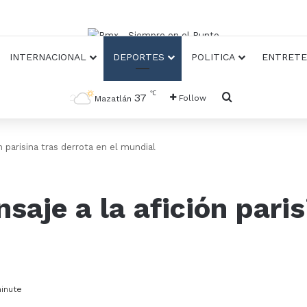
INTERNACIONAL
DEPORTES
POLITICA
ENTRETE
℃
Busqueda
37
Follow
Mazatlán
 parisina tras derrota en el mundial
aje a la afición paris
inute