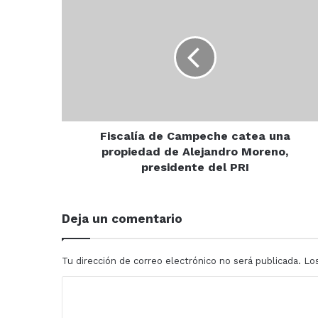
Fiscalía
de
Campeche
catea
una
propiedad
de
Alejandro
Moreno,
presidente
Fiscalía de Campeche catea una
del
propiedad de Alejandro Moreno,
PRI
presidente del PRI
Deja un comentario
Tu dirección de correo electrónico no será publicada.
Lo
C
o