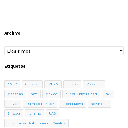
Archivo
Archivo
Etiquetas
AMLO
Culiacán
IMDEM
Lluvias
Mazatlan
Mazatlán
mzt
México
Nueva Universidad
PAS
Playas
Quimico Benitez
Rocha Moya
seguridad
Sinaloa
turismo
UAS
Universidad Autónoma de Sinaloa