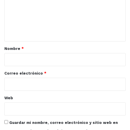
m
e
n
t
a
r
Nombre
*
i
o
*
Correo electrónico
*
Web
Guardar mi nombre, correo electrónico y sitio web en