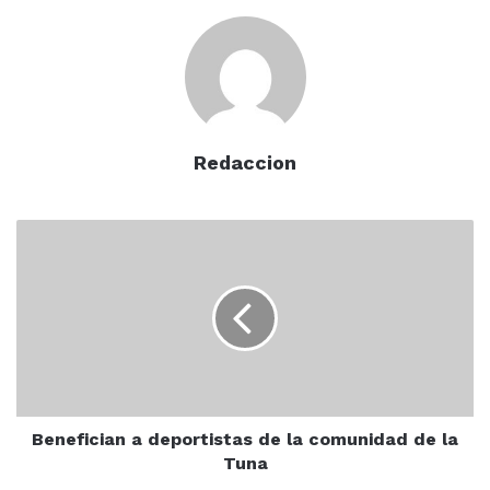
Villa Unión
Redaccion
Benefician
a
deportistas
de
la
comunidad
de
la
Tuna
Benefician a deportistas de la comunidad de la
Tuna