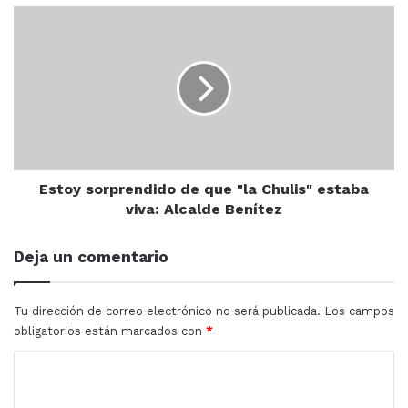
Estoy
sorprendido
de
que
"la
Chulis"
estaba
viva:
Alcalde
Benítez
Estoy sorprendido de que "la Chulis" estaba
viva: Alcalde Benítez
Deja un comentario
Tu dirección de correo electrónico no será publicada.
Los campos
obligatorios están marcados con
*
C
o