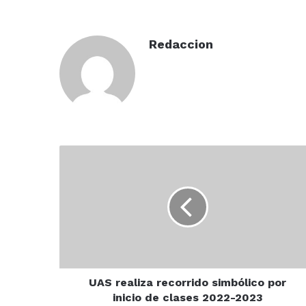
Redaccion
UAS
realiza
recorrido
simbólico
por
inicio
de
clases
2022-
2023
UAS realiza recorrido simbólico por
inicio de clases 2022-2023