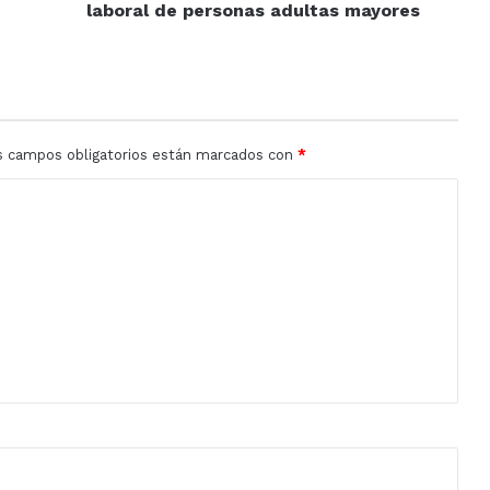
de
laboral de personas adultas mayores
personas
adultas
mayores
s campos obligatorios están marcados con
*