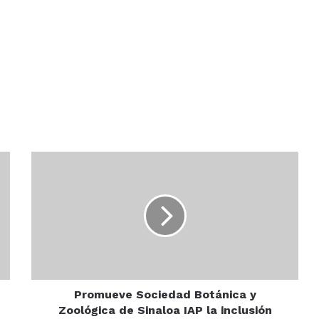
Promueve
Sociedad
Botánica
y
Zoológica
de
Sinaloa
IAP
la
inclusión
Promueve Sociedad Botánica y
laboral
Zoológica de Sinaloa IAP la inclusión