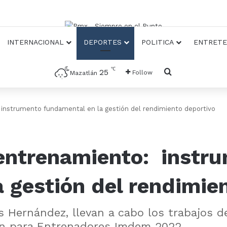
INTERNACIONAL
DEPORTES
POLITICA
ENTRETE
℃
Busqueda
25
Follow
Mazatlán
 instrumento fundamental en la gestión del rendimiento deportivo
 entrenamiento: instr
 gestión del rendimie
Hernández, llevan a cabo los trabajos de 
ón para Entrenadores Imdem 2022