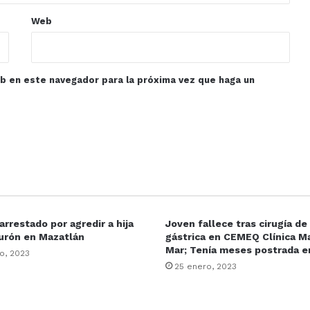
Web
eb en este navegador para la próxima vez que haga un
rrestado por agredir a hija
Joven fallece tras cirugía d
urón en Mazatlán
gástrica en CEMEQ Clínica Ma
Mar; Tenía meses postrada 
o, 2023
25 enero, 2023