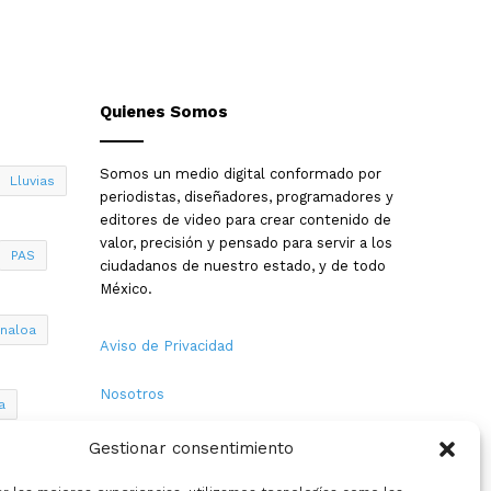
Quienes Somos
Somos un medio digital conformado por
Lluvias
periodistas, diseñadores, programadores y
editores de video para crear contenido de
valor, precisión y pensado para servir a los
PAS
ciudadanos de nuestro estado, y de todo
México.
inaloa
Aviso de Privacidad
Nosotros
a
Términos y Condiciones
Gestionar consentimiento
Política de Cookies