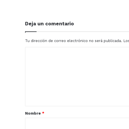
Deja un comentario
Tu dirección de correo electrónico no será publicada.
Lo
C
o
m
e
n
t
a
r
Nombre
*
i
o