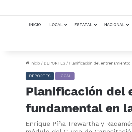
INICIO
LOCAL
ESTATAL
NACIONAL
Inicio
/
DEPORTES
/
Planificación del entrenamiento:
DEPORTES
LOCAL
Planificación del
fundamental en la
Enrique Piña Trewartha y Radamés 
módulo del Curso de Capacitaci