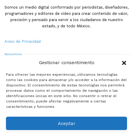
Somos un medio digital conformado por periodistas, diseñadores,
programadores y editores de video para crear contenido de valor,
precisión y pensado para servir a los ciudadanos de nuestro
estado, y de todo México.
Aviso de Privacidad
Nosotros
Gestionar consentimiento
Términos y Condiciones
Para ofrecer las mejores experiencias, utilizamos tecnologías
como las cookies para almacenar y/o acceder a la información del
Política de Cookies
dispositivo. El consentimiento de estas tecnologías nos permitirá
procesar datos como el comportamiento de navegación o las
Contacto
identificaciones únicas en este sitio. No consentir o retirar el
consentimiento, puede afectar negativamente a ciertas
características y funciones.
© Copyright 2026,PMX. Todos los derechos reservados.
Aceptar
Inicio
Local
Estatal
Nacional
Internacional
Deportes