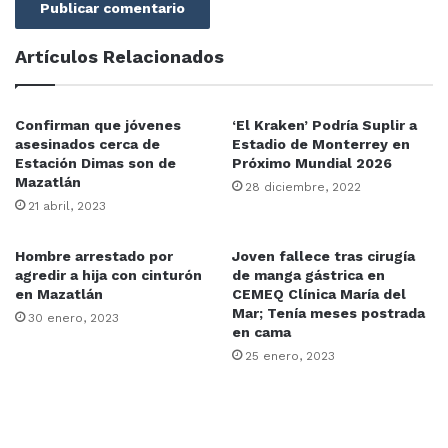
Tercer Lugar, equipo Casa Redonda
Artículos Relacionados
Roman Parra, jugador más valioso de la Final de Liga,
equipo Valle de Urías
Confirman que jóvenes
‘El Kraken’ Podría Suplir a
asesinados cerca de
Estadio de Monterrey en
IMDEM
Estación Dimas son de
Próximo Mundial 2026
Mazatlán
28 diciembre, 2022
Liga Infantil Intercolonial de Fútbol
21 abril, 2023
Mazatlán
Hombre arrestado por
Joven fallece tras cirugía
agredir a hija con cinturón
de manga gástrica en
en Mazatlán
CEMEQ Clínica María del
Mar; Tenía meses postrada
30 enero, 2023
en cama
25 enero, 2023