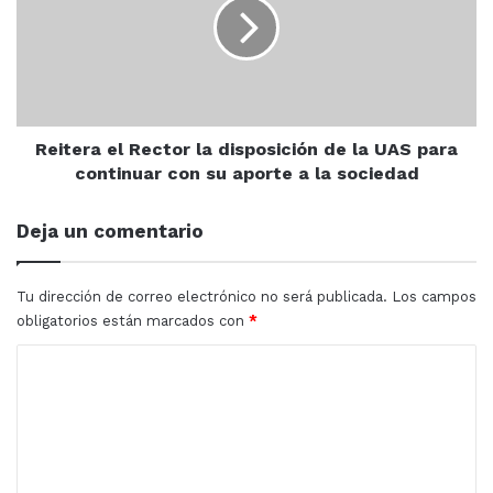
la
Alcalde Luis Guillermo Benítez Torres, a través del
disposición
Instituto Municipal del Deporte Mazatlán, se entregaron
de
medallas, reconocimientos y obsequios en especie a los
la
diferentes equipos involucrados en el torneo de las
UAS
para
colonias Ejidal, Valle de Urías, Montuosa, Labastida
continuar
Reitera el Rector la disposición de la UAS para
Ochoa, Ampliación Flores Magón, Nuevo Cajeme y Casa
con
continuar con su aporte a la sociedad
Redonda.
su
aporte
Deja un comentario
a
la
sociedad
Tu dirección de correo electrónico no será publicada.
Los campos
obligatorios están marcados con
*
C
o
m
e
n