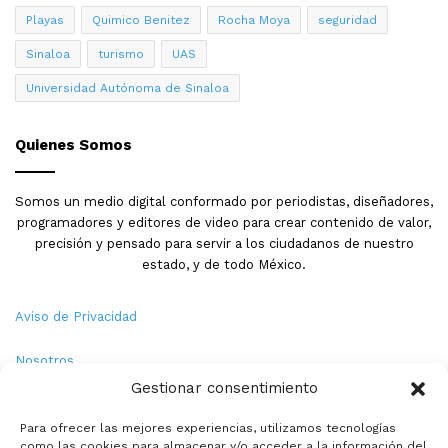
Playas
Quimico Benitez
Rocha Moya
seguridad
Sinaloa
turismo
UAS
Universidad Autónoma de Sinaloa
Quienes Somos
Somos un medio digital conformado por periodistas, diseñadores,
programadores y editores de video para crear contenido de valor,
precisión y pensado para servir a los ciudadanos de nuestro
estado, y de todo México.
Aviso de Privacidad
Nosotros
Gestionar consentimiento
Términos y Condiciones
Para ofrecer las mejores experiencias, utilizamos tecnologías
como las cookies para almacenar y/o acceder a la información del