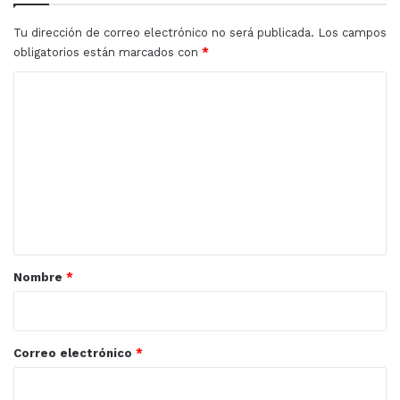
falta
de
Tu dirección de correo electrónico no será publicada.
Los campos
ejercicio
obligatorios están marcados con
*
C
o
m
e
n
t
a
r
Nombre
*
i
o
*
Correo electrónico
*