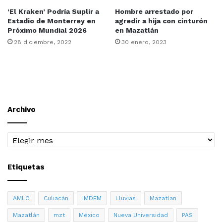
‘El Kraken’ Podría Suplir a
Hombre arrestado por
Estadio de Monterrey en
agredir a hija con cinturón
Próximo Mundial 2026
en Mazatlán
28 diciembre, 2022
30 enero, 2023
Archivo
Archivo
Etiquetas
AMLO
Culiacán
IMDEM
Lluvias
Mazatlan
Mazatlán
mzt
México
Nueva Universidad
PAS