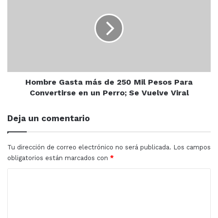
*cerrado* uno de sus carriles
más
de oriente a poniente tramo Rubí
de
250
a Morelos
Mil
9:00 pm a 6:00 am
Pesos
Para
Convertirse
¡Disculpe las mejoras, estamos
en
Hombre Gasta más de 250 Mil Pesos Para
un
Convertirse en un Perro; Se Vuelve Viral
trabajando para transformar
Perro;
Culiacán!
#CapitalDeBienestar
Se
Deja un comentario
Vuelve
Viral
Tu dirección de correo electrónico no será publicada.
Los campos
— Juan de Dios Gámez Mendívil
obligatorios están marcados con
*
(@JuandDiosGamez)
August 1, 2023
C
o
Fue a través de su cuenta de twitter que el alcalde
m
anunció el cierre debido a trabajos de la JAPAC