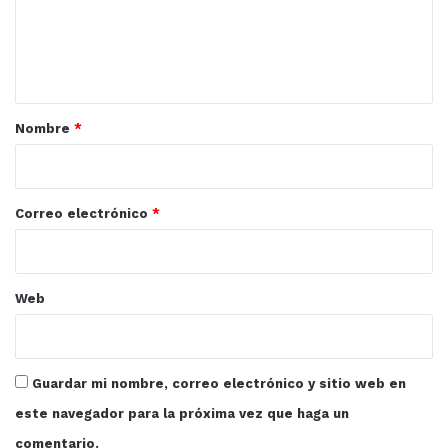
e
n
Culiacán
JAPAC
Malecón Viejo
t
a
reparaciones de escuelas
r
Nombre
*
i
o
*
Correo electrónico
*
Web
Guardar mi nombre, correo electrónico y sitio web en
este navegador para la próxima vez que haga un
comentario.