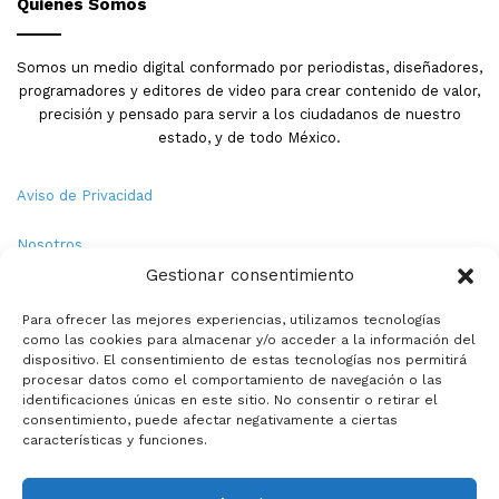
Quienes Somos
Somos un medio digital conformado por periodistas, diseñadores,
programadores y editores de video para crear contenido de valor,
precisión y pensado para servir a los ciudadanos de nuestro
estado, y de todo México.
Aviso de Privacidad
Nosotros
Gestionar consentimiento
Términos y Condiciones
Para ofrecer las mejores experiencias, utilizamos tecnologías
como las cookies para almacenar y/o acceder a la información del
Política de Cookies
dispositivo. El consentimiento de estas tecnologías nos permitirá
procesar datos como el comportamiento de navegación o las
Contacto
identificaciones únicas en este sitio. No consentir o retirar el
consentimiento, puede afectar negativamente a ciertas
características y funciones.
© Copyright 2026,PMX. Todos los derechos reservados.