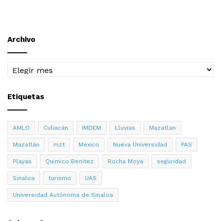
Archivo
Archivo
Etiquetas
AMLO
Culiacán
IMDEM
Lluvias
Mazatlan
Mazatlán
mzt
México
Nueva Universidad
PAS
Playas
Quimico Benitez
Rocha Moya
seguridad
Sinaloa
turismo
UAS
Universidad Autónoma de Sinaloa