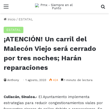
Menu
B
Inicio
/
ESTATAL
ESTATAL
¡ATENCIÓN! Un carril del
Malecón Viejo será cerrado
por tres noches; Harán
reparaciones
Anthony
1 agosto, 2023
424
1 minuto de lectura
Culiacán, Sinaloa.-
El Ayuntamiento implementa
estrategias para reducir congestionamientos viales por