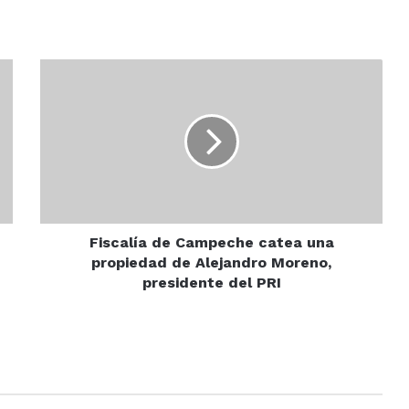
Fiscalía
de
Campeche
catea
una
propiedad
de
Alejandro
Moreno,
presidente
Fiscalía de Campeche catea una
del
propiedad de Alejandro Moreno,
PRI
presidente del PRI