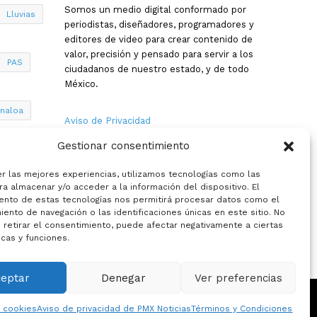
Somos un medio digital conformado por
Lluvias
periodistas, diseñadores, programadores y
editores de video para crear contenido de
valor, precisión y pensado para servir a los
PAS
ciudadanos de nuestro estado, y de todo
México.
inaloa
Aviso de Privacidad
Gestionar consentimiento
Nosotros
a
er las mejores experiencias, utilizamos tecnologías como las
Términos y Condiciones
a almacenar y/o acceder a la información del dispositivo. El
ento de estas tecnologías nos permitirá procesar datos como el
ento de navegación o las identificaciones únicas en este sitio. No
Política de Cookies
 retirar el consentimiento, puede afectar negativamente a ciertas
icas y funciones.
Contacto
ceptar
Denegar
Ver preferencias
e cookies
Aviso de privacidad de PMX Noticias
Términos y Condiciones