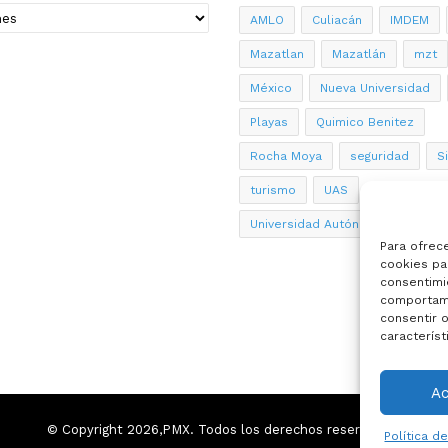
AMLO
Culiacán
IMDEM
Mazatlan
Mazatlán
mzt
México
Nueva Universidad
Playas
Quimico Benitez
Rocha Moya
seguridad
S
turismo
UAS
Universidad Autónoma de Sinalo
Para ofrec
cookies par
consentimi
comportami
consentir o
característ
A
© Copyright 2026,PMX. Todos los derechos reservados.
Política d