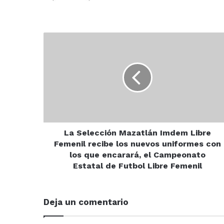
La
Selección
Mazatlán
Imdem
Libre
Femenil
recibe
los
nuevos
uniformes
La Selección Mazatlán Imdem Libre
con
Femenil recibe los nuevos uniformes con
los
los que encarará, el Campeonato
que
Estatal de Futbol Libre Femenil
encarará,
el
Campeonato
Deja un comentario
Estatal
de