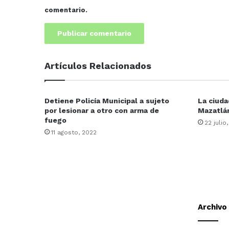
comentario.
Artículos Relacionados
Detiene Policía Municipal a sujeto
La ciuda
por lesionar a otro con arma de
Mazatlá
fuego
22 julio
11 agosto, 2022
Archivo