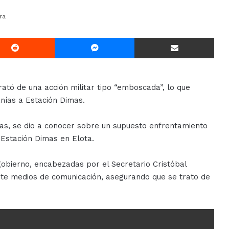
ra
Reddit
Messenger
Compartir Via E-mail
rató de una acción militar tipo “emboscada”, lo que
nías a Estación Dimas.
ras, se dio a conocer sobre un supuesto enfrentamiento
 Estación Dimas en Elota.
gobierno, encabezadas por el Secretario Cristóbal
nte medios de comunicación, asegurando que se trato de