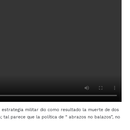
estrategia militar dio como resultado la muerte de dos
s; tal parece que la política de “ abrazos no balazos”, no