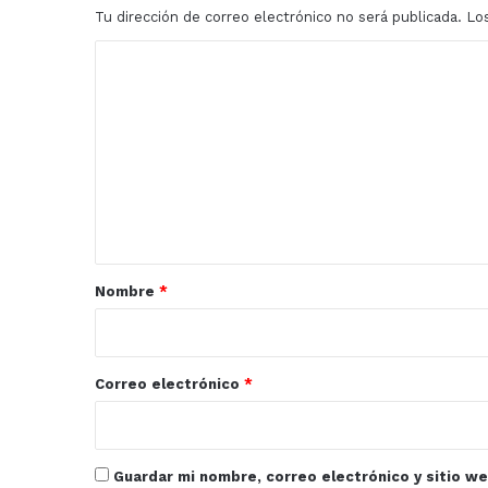
Futbol
Tu dirección de correo electrónico no será publicada.
Lo
Libre
Femenil
C
o
m
e
n
t
a
r
Nombre
*
i
o
*
Correo electrónico
*
Guardar mi nombre, correo electrónico y sitio w