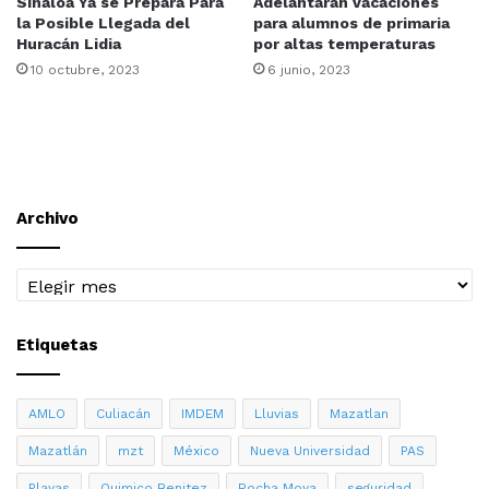
Sinaloa Ya se Prepara Para
Adelantarán vacaciones
la Posible Llegada del
para alumnos de primaria
Huracán Lidia
por altas temperaturas
10 octubre, 2023
6 junio, 2023
Archivo
Archivo
Etiquetas
AMLO
Culiacán
IMDEM
Lluvias
Mazatlan
Mazatlán
mzt
México
Nueva Universidad
PAS
Playas
Quimico Benitez
Rocha Moya
seguridad