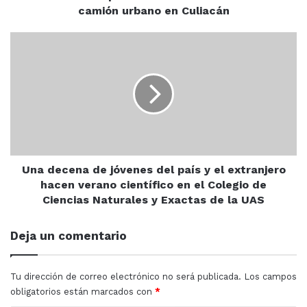
Culiacán
camión urbano en Culiacán
Avenida Álvaro Obregón
Choque
Una
decena
Culiacán
La Costerita
de
jóvenes
del
país
y
el
extranjero
hacen
Una decena de jóvenes del país y el extranjero
verano
hacen verano científico en el Colegio de
científico
Ciencias Naturales y Exactas de la UAS
en
el
Deja un comentario
Colegio
de
Ciencias
Tu dirección de correo electrónico no será publicada.
Los campos
Naturales
obligatorios están marcados con
*
y