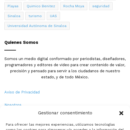
Playas
Quimico Benitez
Rocha Moya
seguridad
Sinaloa
turismo
UAS
Universidad Autónoma de Sinaloa
Quienes Somos
Somos un medio digital conformado por periodistas, diseñadores,
programadores y editores de video para crear contenido de valor,
precisión y pensado para servir a los ciudadanos de nuestro
estado, y de todo México.
Aviso de Privacidad
Nosotros
Gestionar consentimiento
Términos y Condiciones
Para ofrecer las mejores experiencias, utilizamos tecnologías
como las cookies para almacenar y/o acceder a la información del