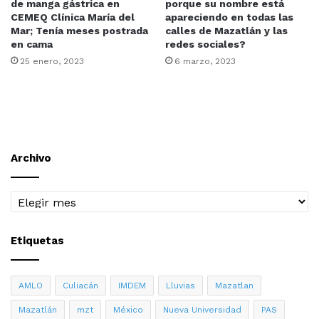
de manga gástrica en
porque su nombre está
CEMEQ Clínica María del
apareciendo en todas las
Mar; Tenía meses postrada
calles de Mazatlán y las
en cama
redes sociales?
25 enero, 2023
6 marzo, 2023
Archivo
Archivo
Etiquetas
AMLO
Culiacán
IMDEM
Lluvias
Mazatlan
Mazatlán
mzt
México
Nueva Universidad
PAS