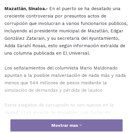
Mazatlán, Sinaloa.-
En el puerto se ha desatado una
creciente controversia por presuntos actos de
corrupción que involucran a varios funcionarios públicos,
incluyendo al presidente municipal de Mazatlán, Edgar
González Zatarain, y su secretaria del Ayuntamiento,
Adda Sarahí Rosas, esto según información extraída de
una columna publicada en El Universal.
Los señalamientos del columnista Mario Maldonado
apuntan a la posible malversación de nada más y nada
menos que 544 millones de pesos mediante la
simulación de demandas y pérdida de laudos
Estos alegatos de corrupción no son nuevos en la
ciudad. El ex alcalde de Mazatlán, Luis Guillermo
Benítez, enfrenta investigaciones por su supuesto
Mostrar mas
desempeño irregular en la función pública, incluyendo el