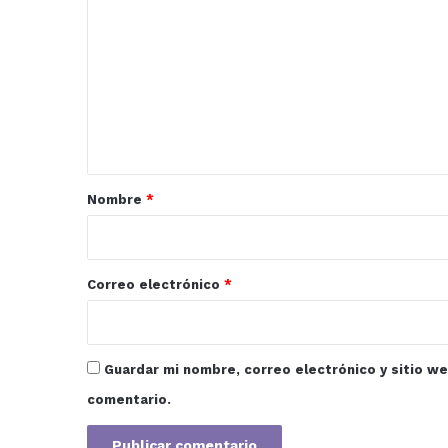
o
m
e
n
t
a
r
Nombre
*
i
o
*
Correo electrónico
*
Guardar mi nombre, correo electrónico y sitio w
comentario.