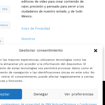
editores de video para crear contenido de
valor, precisión y pensado para servir a los
PAS
ciudadanos de nuestro estado, y de todo
México.
inaloa
Aviso de Privacidad
Nosotros
a
Términos y Condiciones
Gestionar consentimiento
Política de Cookies
er las mejores experiencias, utilizamos tecnologías como las
a almacenar y/o acceder a la información del dispositivo. El
ento de estas tecnologías nos permitirá procesar datos como el
Contacto
ento de navegación o las identificaciones únicas en este sitio. No
 retirar el consentimiento, puede afectar negativamente a ciertas
icas y funciones.
ceptar
Denegar
Ver preferencias
eciales
La opinion de:
e cookies
Aviso de privacidad de PMX Noticias
Términos y Condiciones