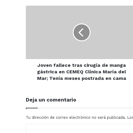
Joven
fallece
tras
cirugía
de
manga
gástrica
en
CEMEQ
Clínica
Joven fallece tras cirugía de manga
María
gástrica en CEMEQ Clínica María del
del
Mar; Tenía meses postrada en cama
Mar;
Tenía
meses
Deja un comentario
postrada
en
cama
Tu dirección de correo electrónico no será publicada.
Lo
C