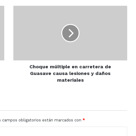
Choque
múltiple
en
carretera
de
Guasave
causa
lesiones
y
daños
Choque múltiple en carretera de
materiales
Guasave causa lesiones y daños
materiales
s campos obligatorios están marcados con
*