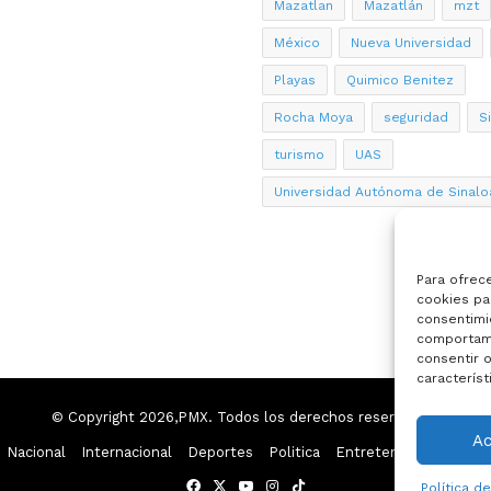
Mazatlan
Mazatlán
mzt
México
Nueva Universidad
Playas
Quimico Benitez
Rocha Moya
seguridad
S
turismo
UAS
Universidad Autónoma de Sinalo
Para ofrec
cookies par
consentimi
comportami
consentir o
característ
© Copyright 2026,PMX. Todos los derechos reservados.
A
Nacional
Internacional
Deportes
Politica
Entretenimiento
Esp
Facebook
X
YouTube
Instagram
TikTok
Política d