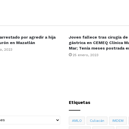
rrestado por agredir a hija
Joven fallece tras cirugía d
urón en Mazatlán
gástrica en CEMEQ Clínica Ma
Mar; Tenía meses postrada 
o, 2023
25 enero, 2023
Etiquetas
AMLO
Culiacán
IMDEM