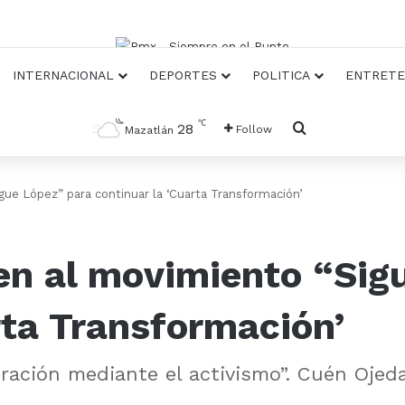
INTERNACIONAL
DEPORTES
POLITICA
ENTRETE
℃
Busqueda
28
Follow
Mazatlán
gue López” para continuar la ‘Cuarta Transformación’
en al movimiento “Sig
rta Transformación’
oración mediante el activismo”. Cuén Ojed