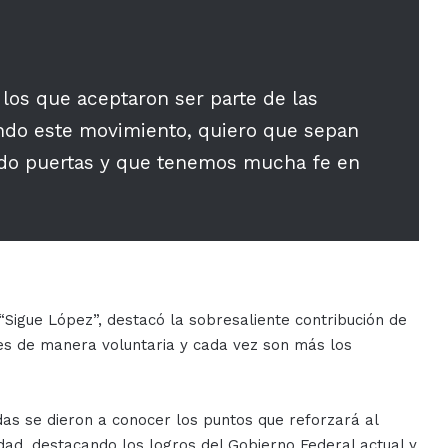
los que aceptaron ser parte de las
do este movimiento, quiero que sepan
ndo puertas y que tenemos mucha fe en
“Sigue López”, destacó la sobresaliente contribución de
s es de manera voluntaria y cada vez son más los
as se dieron a conocer los puntos que reforzará al
dad, destacando los logros del Gobierno Federal actual y