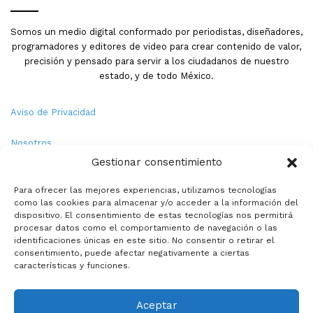
Somos un medio digital conformado por periodistas, diseñadores,
programadores y editores de video para crear contenido de valor,
precisión y pensado para servir a los ciudadanos de nuestro
estado, y de todo México.
Aviso de Privacidad
Nosotros
Gestionar consentimiento
Términos y Condiciones
Para ofrecer las mejores experiencias, utilizamos tecnologías
como las cookies para almacenar y/o acceder a la información del
Política de Cookies
dispositivo. El consentimiento de estas tecnologías nos permitirá
procesar datos como el comportamiento de navegación o las
Contacto
identificaciones únicas en este sitio. No consentir o retirar el
consentimiento, puede afectar negativamente a ciertas
características y funciones.
© Copyright 2026,PMX. Todos los derechos reservados.
Aceptar