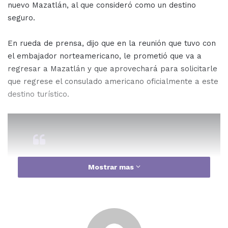
nuevo Mazatlán, al que consideró como un destino
seguro.
En rueda de prensa, dijo que en la reunión que tuvo con
el embajador norteamericano, le prometió que va a
regresar a Mazatlán y que aprovechará para solicitarle
que regrese el consulado americano oficialmente a este
destino turístico.
Mostrar mas
“(La visita a Mazatlán) manda un
mensaje positivo al país, que
venga el embajador en México a
Mazatlán, ¿qué quiere decir? Y