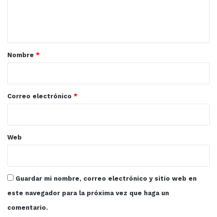
n
t
a
r
Nombre
*
i
o
*
Correo electrónico
*
Web
Guardar mi nombre, correo electrónico y sitio web en
este navegador para la próxima vez que haga un
comentario.