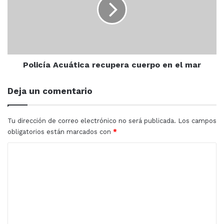
cuerpo
colonia, harán este viernes un perifoneo y pega de
en
carteles en abarrotes y tortillerías además de la
el
entrega de volantes, para alertar sobre la violencia
mar
familiar. Agregó que este trabajo que hacen, sí está
dando buen resultado.
Policía Acuática recupera cuerpo en el mar
Deja un comentario
IMMUJER
Mazatlán
Tu dirección de correo electrónico no será publicada.
Los campos
obligatorios están marcados con
*
C
o
m
e
n