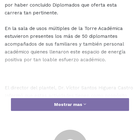
por haber concluido Diplomados que oferta esta
carrera tan pertinente.
En la sala de usos múltiples de la Torre Académica
estuvieron presentes los más de 50 diplomantes
acompañados de sus familiares y también personal
académico quienes llenaron este espacio de energía
positiva por tan loable esfuerzo académico.
El director del plantel, Dr. Víctor Santos Higuera Castro
Informó que estas actividades tienen como propósito
llevar adelante las acciones de educación continua,
Mostrar mas
siendo pues, esta clausura simbólica de 3 diplomados
como son Terapia Familiar, Psicodiagnóstico de la niñez
e Intervención Psicoeducativa en Niñez y Adolescencia.