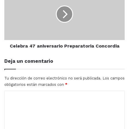
programas de maestría”.
aniversario
Preparatoria
Concordia
Celebra 47 aniversario Preparatoria Concordia
Deja un comentario
Tu dirección de correo electrónico no será publicada.
Los campos
obligatorios están marcados con
*
C
o
Este tipo de diplomados permiten mantener un sistema
m
de estímulos en aras de promover el desarrollo
e
académico. Siendo pues esto, una oferta educativa que