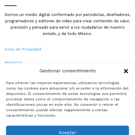
Somos un medio digital conformado por periodistas, diseñadores,
programadores y editores de video para crear contenido de valor,
precisión y pensado para servir a los ciudadanos de nuestro
estado, y de todo México.
Aviso de Privacidad
Nosotros
Gestionar consentimiento
Términos y Condiciones
Para ofrecer las mejores experiencias, utilizamos tecnologías
como las cookies para almacenar y/o acceder a la información del
Política de Cookies
dispositivo. El consentimiento de estas tecnologías nos permitirá
procesar datos como el comportamiento de navegación o las
Contacto
identificaciones únicas en este sitio. No consentir o retirar el
consentimiento, puede afectar negativamente a ciertas
características y funciones.
© Copyright 2026,PMX. Todos los derechos reservados.
Aceptar