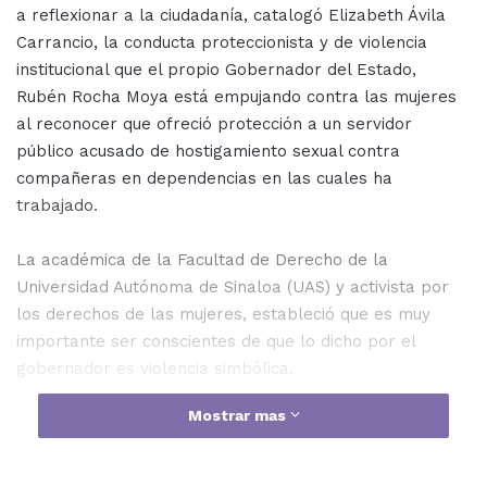
a reflexionar a la ciudadanía, catalogó Elizabeth Ávila
Carrancio, la conducta proteccionista y de violencia
institucional que el propio Gobernador del Estado,
Rubén Rocha Moya está empujando contra las mujeres
al reconocer que ofreció protección a un servidor
público acusado de hostigamiento sexual contra
compañeras en dependencias en las cuales ha
trabajado.
La académica de la Facultad de Derecho de la
Universidad Autónoma de Sinaloa (UAS) y activista por
los derechos de las mujeres, estableció que es muy
importante ser conscientes de que lo dicho por el
gobernador es violencia simbólica.
Mostrar mas
“Tenemos que de verdad reflexionar sobre la violencia
institucional que el gobernador, Rubén Rocha Moya está
empujando contra las mujeres de Sinaloa a pesar de