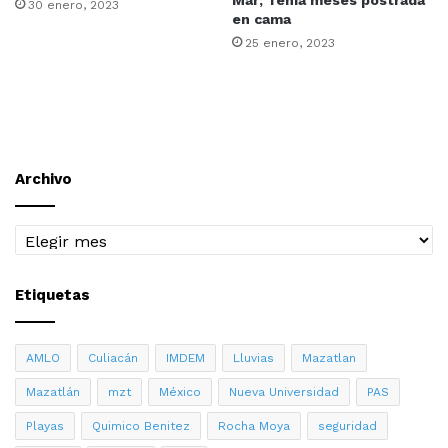
Mar; Tenía meses postrada
30 enero, 2023
en cama
25 enero, 2023
Archivo
Archivo
Etiquetas
AMLO
Culiacán
IMDEM
Lluvias
Mazatlan
Mazatlán
mzt
México
Nueva Universidad
PAS
Playas
Quimico Benitez
Rocha Moya
seguridad