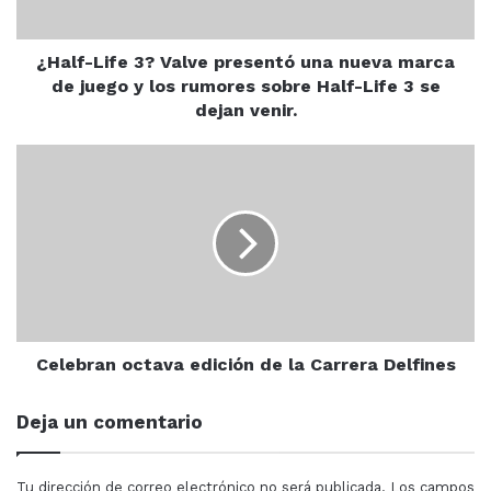
marca
de
juego
¿Half-Life 3? Valve presentó una nueva marca
y
de juego y los rumores sobre Half-Life 3 se
los
dejan venir.
rumores
sobre
Celebran
Half-
octava
Life
edición
3
de
se
la
dejan
Carrera
venir.
Delfines
La Secretaria del Bienestar y Desarrollo Sustentable de
Gobierno de Sinaloa, María Inés Pérez Corral, precisó
Celebran octava edición de la Carrera Delfines
que los gobiernos están para trabajar por el pueblo y
para la ciudadanía.
Deja un comentario
Tu dirección de correo electrónico no será publicada.
Los campos