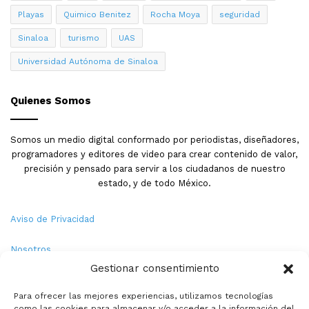
Playas
Quimico Benitez
Rocha Moya
seguridad
Mazatlán
Quimico Benitez
Sinaloa
turismo
UAS
Sinaloa
Universidad Autónoma de Sinaloa
Quienes Somos
Somos un medio digital conformado por periodistas, diseñadores,
programadores y editores de video para crear contenido de valor,
precisión y pensado para servir a los ciudadanos de nuestro
estado, y de todo México.
Aviso de Privacidad
Nosotros
Gestionar consentimiento
Términos y Condiciones
Para ofrecer las mejores experiencias, utilizamos tecnologías
como las cookies para almacenar y/o acceder a la información del