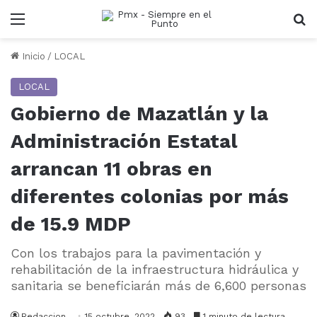
Menu
B
Inicio
/
LOCAL
LOCAL
Gobierno de Mazatlán y la
Administración Estatal
arrancan 11 obras en
diferentes colonias por más
de 15.9 MDP
Con los trabajos para la pavimentación y
rehabilitación de la infraestructura hidráulica y
sanitaria se beneficiarán más de 6,600 personas
Redaccion
15 octubre, 2022
93
1 minuto de lectura