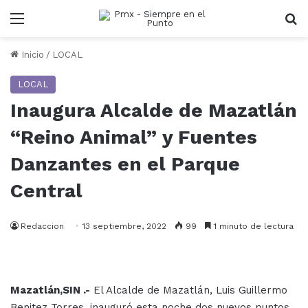
Menu
B
Inicio
/
LOCAL
LOCAL
Inaugura Alcalde de Mazatlán
“Reino Animal” y Fuentes
Danzantes en el Parque
Central
Redaccion
13 septiembre, 2022
99
1 minuto de lectura
Mazatlán,SIN .-
El Alcalde de Mazatlán, Luis Guillermo
Benitez Torres, inauguró esta noche dos nuevos puntos