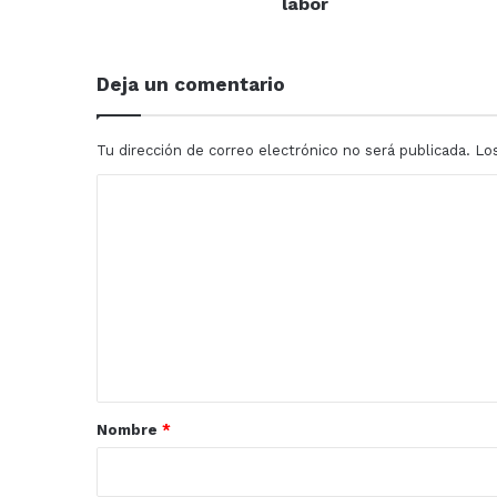
labor
su
labor
Deja un comentario
Tu dirección de correo electrónico no será publicada.
Lo
C
o
m
e
n
t
a
r
Nombre
*
i
o