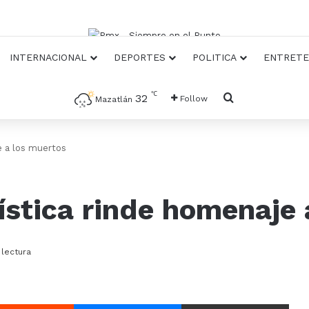
INTERNACIONAL
DEPORTES
POLITICA
ENTRETE
℃
Busqueda
32
Follow
Mazatlán
e a los muertos
stica rinde homenaje 
 lectura
Reddit
Messenger
Compartir Via E-mail