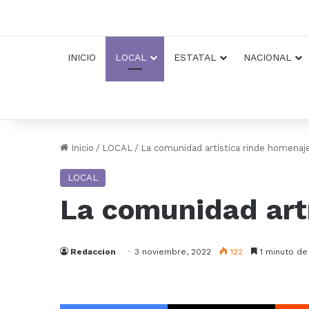
INICIO
LOCAL
ESTATAL
NACIONAL
Inicio
/
LOCAL
/
La comunidad artística rinde homenaj
LOCAL
La comunidad artí
Redaccion
3 noviembre, 2022
122
1 minuto de
Facebook
X