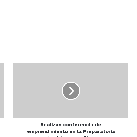
Realizan
conferencia
de
emprendimiento
en
la
Preparatoria
“Rubén
Jaramillo”
Realizan conferencia de
emprendimiento en la Preparatoria