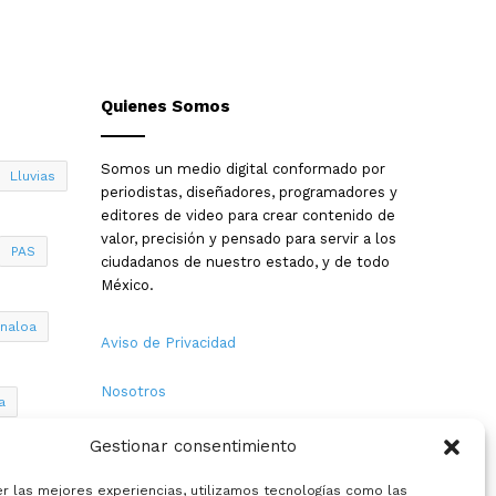
Quienes Somos
Somos un medio digital conformado por
Lluvias
periodistas, diseñadores, programadores y
editores de video para crear contenido de
valor, precisión y pensado para servir a los
PAS
ciudadanos de nuestro estado, y de todo
México.
inaloa
Aviso de Privacidad
Nosotros
a
Términos y Condiciones
Gestionar consentimiento
Política de Cookies
er las mejores experiencias, utilizamos tecnologías como las