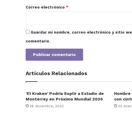
*
Correo electrónico
*
Guardar mi nombre, correo electrónico y sitio w
comentario.
Artículos Relacionados
‘El Kraken’ Podría Suplir a Estadio de
Hombre a
Monterrey en Próximo Mundial 2026
con cint
28 diciembre, 2022
30 ener