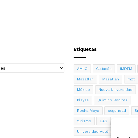
Etiquetas
AMLO
Culiacán
IMDEM
Mazatlan
Mazatlán
mzt
México
Nueva Universidad
Playas
Quimico Benitez
Rocha Moya
seguridad
S
turismo
UAS
Universidad Autónoma de Sinalo