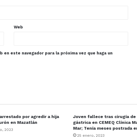
Web
eb en este navegador para la próxima vez que haga un
rrestado por agredir a hija
Joven fallece tras cirugía d
urón en Mazatlán
gástrica en CEMEQ Clínica Ma
Mar; Tenía meses postrada 
o, 2023
25 enero, 2023