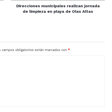
de
Olas
Direcciones municipales realizan jornada
Altas
de limpieza en playa de Olas Altas
s campos obligatorios están marcados con
*