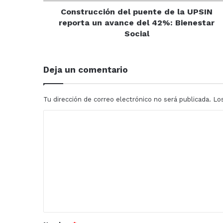
avance
del
Construcción del puente de la UPSIN
42%:
reporta un avance del 42%: Bienestar
Bienestar
Social
Social
Deja un comentario
Tu dirección de correo electrónico no será publicada.
Lo
C
o
m
e
n
t
a
r