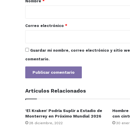
Nombre
*
i
o
*
Correo electrónico
*
Guardar mi nombre, correo electrónico y sitio w
comentario.
Artículos Relacionados
‘El Kraken’ Podría Suplir a Estadio de
Hombre a
Monterrey en Próximo Mundial 2026
con cint
28 diciembre, 2022
30 ener