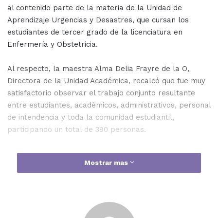
al contenido parte de la materia de la Unidad de
Aprendizaje Urgencias y Desastres, que cursan los
estudiantes de tercer grado de la licenciatura en
Enfermería y Obstetricia.
Al respecto, la maestra Alma Delia Frayre de la O,
Directora de la Unidad Académica, recalcó que fue muy
satisfactorio observar el trabajo conjunto resultante
entre estudiantes, académicos, administrativos, personal
de intendencia y toda la comunidad estudiantil,
participando un total de 390 personas.
Mostrar mas
“Mi agradecimiento total a todas esas autoridades de
aquí de la universidad, principalmente a la Vicerrectoría,
quien nos proporcionó todo el espacio para que
pudiésemos llevar a cabo éste importante evento;