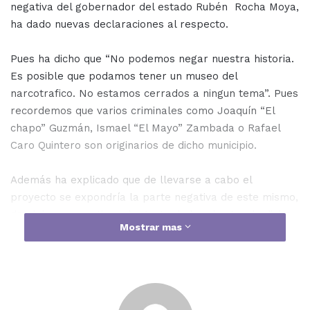
negativa del gobernador del estado Rubén Rocha Moya,
ha dado nuevas declaraciones al respecto.
Pues ha dicho que “No podemos negar nuestra historia.
Es posible que podamos tener un museo del
narcotrafico. No estamos cerrados a ningun tema”. Pues
recordemos que varios criminales como Joaquín “El
chapo” Guzmán, Ismael “El Mayo” Zambada o Rafael
Caro Quintero son originarios de dicho municipio.
Además ha explicado que de llevarse a cabo el
proyecto se expondría la parte negativa de este mismo,
dandole perspectiva a la gente de los riesgos de dicho
Mostrar mas
estilo de vida, así como los daños del consumo de
drogas, todo esto asesorado por expertos en centros
culturales.
Por último, cabe mencionar que el alacalde aún no sabe