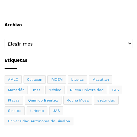
Archivo
Archivo
Etiquetas
AMLO
Culiacán
IMDEM
Lluvias
Mazatlan
Mazatlán
mzt
México
Nueva Universidad
PAS
Playas
Quimico Benitez
Rocha Moya
seguridad
Sinaloa
turismo
UAS
Universidad Autónoma de Sinaloa