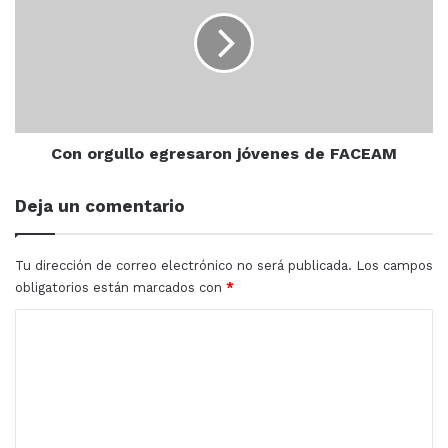
egresaron
jóvenes
de
FACEAM
Con orgullo egresaron jóvenes de FACEAM
Deja un comentario
Tu dirección de correo electrónico no será publicada.
Los campos
obligatorios están marcados con
*
C
o
m
e
n