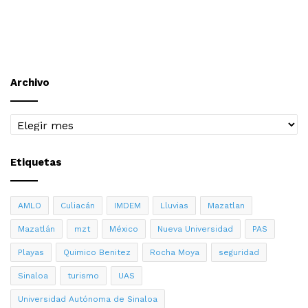
Archivo
Archivo
Etiquetas
AMLO
Culiacán
IMDEM
Lluvias
Mazatlan
Mazatlán
mzt
México
Nueva Universidad
PAS
Playas
Quimico Benitez
Rocha Moya
seguridad
Sinaloa
turismo
UAS
Universidad Autónoma de Sinaloa