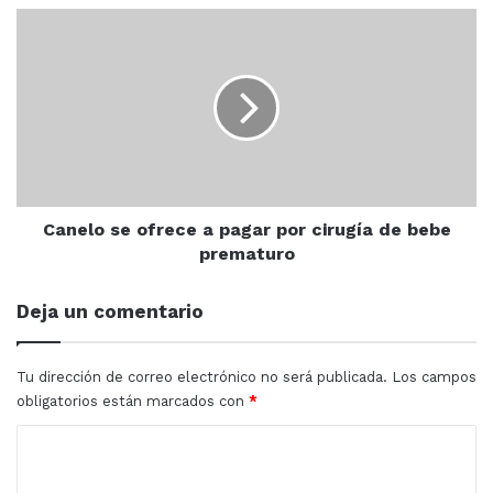
Canelo
se
ofrece
a
pagar
por
cirugía
de
bebe
prematuro
Canelo se ofrece a pagar por cirugía de bebe
prematuro
Deja un comentario
Tu dirección de correo electrónico no será publicada.
Los campos
obligatorios están marcados con
*
C
o