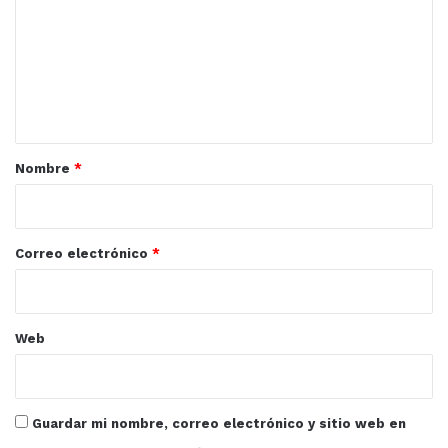
m
e
n
t
a
r
Nombre
*
i
o
*
Correo electrónico
*
Web
Guardar mi nombre, correo electrónico y sitio web en